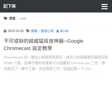
記下來
標籤：
cast
2019-10-22
開箱、使用心得
黃小蛙
不可或缺的超威猛投放神器─Google
Chromecast 設定教學
Chromecast 從一推出小蛙就想買來玩，無奈之前租屋處的電視沒有
HDMI 介面，前陣子剛好有機會可以接觸到 Chromecast 二代，帶
回家玩了一陣子之後，決定買第三代！這篇記錄一下 Chr...