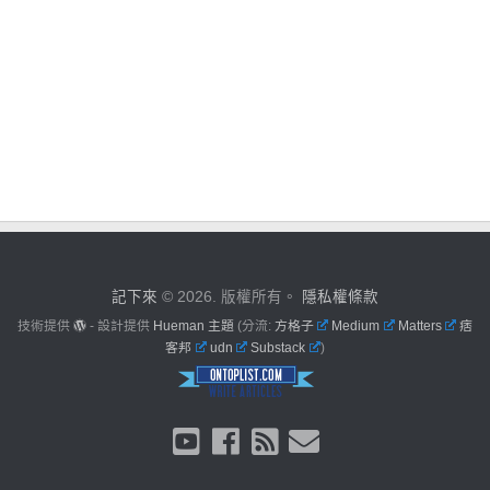
記下來
© 2026. 版權所有。
隱私權條款
技術提供
- 設計提供
Hueman 主題
(分流:
方格子
Medium
Matters
痞
客邦
udn
Substack
)