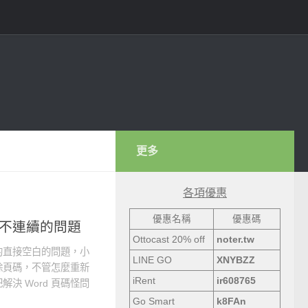
更多
各項優惠
優惠名稱
優惠碼
及不連續的問題
Ottocast 20% off
noter.tw
的直接空白的問題，小
LINE GO
XNYBZZ
除頁碼，不管怎麼重新
iRent
ir608765
決 Word 頁碼怪問
Go Smart
k8FAn