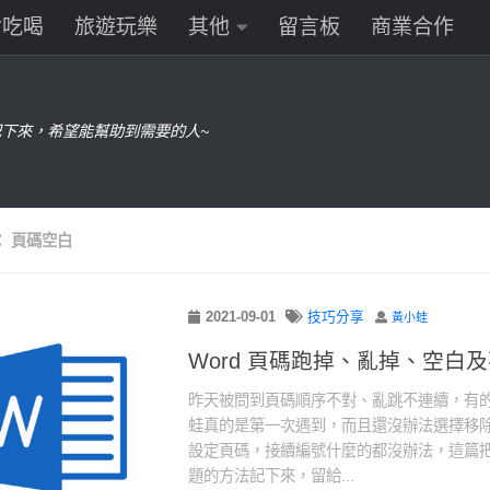
食吃喝
旅遊玩樂
其他
留言板
商業合作
下來，希望能幫助到需要的人~
：
頁碼空白
2021-09-01
技巧分享
黃小蛙
Word 頁碼跑掉、亂掉、空白
昨天被問到頁碼順序不對、亂跳不連續，有
蛙真的是第一次遇到，而且還沒辦法選擇移
設定頁碼，接續編號什麼的都沒辦法，這篇把解
題的方法記下來，留給...