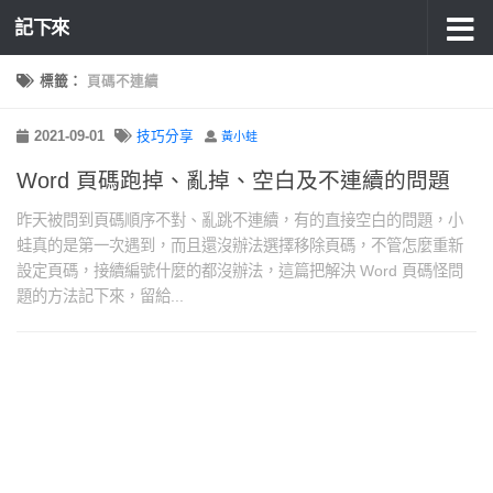
記下來
標籤：
頁碼不連續
2021-09-01
技巧分享
黃小蛙
Word 頁碼跑掉、亂掉、空白及不連續的問題
昨天被問到頁碼順序不對、亂跳不連續，有的直接空白的問題，小
蛙真的是第一次遇到，而且還沒辦法選擇移除頁碼，不管怎麼重新
設定頁碼，接續編號什麼的都沒辦法，這篇把解決 Word 頁碼怪問
題的方法記下來，留給...