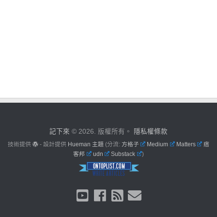
記下來
© 2026. 版權所有。
隱私權條款
技術提供
- 設計提供
Hueman 主題
(分流:
方格子
Medium
Matters
痞
客邦
udn
Substack
)