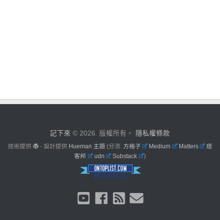
記下來
© 2026. 版權所有。
隱私權條款
技術提供
- 設計提供
Hueman 主題
(分流:
方格子
Medium
Matters
痞
客邦
udn
Substack
)