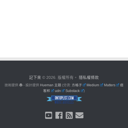
記下來
© 2026. 版權所有。
隱私權條款
技術提供
- 設計提供
Hueman 主題
(分流:
方格子
Medium
Matters
痞
客邦
udn
Substack
)