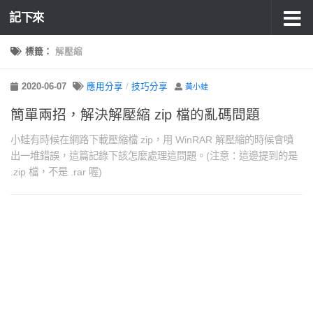
記下來
標籤：
解壓縮
2020-06-07
應用分享
/
技巧分享
黃小蛙
簡單兩招，解決解壓縮 zip 檔的亂碼問題
小蛙有時候在網路下載壓縮檔 zip，用 WinRAR 解壓縮的時候會噴
出一堆錯誤，這篇記錄下該怎麼處理這問題。(注意：這邊提到的是
.zip 檔，不是 .rar 喔)