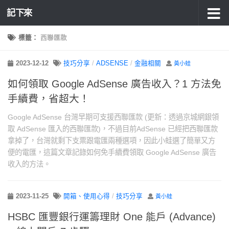
記下來
標籤：
西聯匯款
2023-12-12
技巧分享
/
ADSENSE
/
金融相關
黃小蛙
如何領取 Google AdSense 廣告收入？1 方法免
手續費，省超大！
Google AdSense 台灣早期可支援西聯匯款 (更新：透過京城網銀領
取 AdSense 匯入的西聯匯款)，不過目前AdSense 已經把西聯匯款
拿掉了，台灣就剩下支票跟電匯兩種選項，因此小蛙選了簡單又方
便的電匯，這篇文章記錄如何免手續費領取 Google AdSense 廣告
收入的方法。
2023-11-25
開箱、使用心得
/
技巧分享
黃小蛙
HSBC 匯豐銀行運籌理財 One 能戶 (Advance)