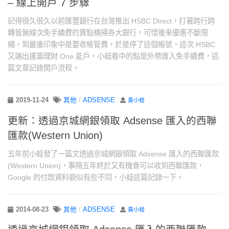
– 線上開戶 7 步驟
記得很久很久以前匯豐銀行在台灣推出 HSBC Direct，打著跨行跨
轉皆無線次免手續費的賣點橫掃各大銀行，可惜後來優惠不斷限
縮，到最後印象中是要收帳管費，於是停了這個帳號，這次 HSBC
又端出運籌理財 One 能戶，小蛙看中的點是外幣匯入免手續費，這
篇文章記錄開戶流程。
2019-11-24
其他
/
ADSENSE
黃小蛙
更新：透過京城網銀領取 Adsense 匯入的西聯
匯款(Western Union)
五年前小蛙發了一篇文透過京城網銀領取 Adsense 匯入的西聯匯款
(Western Union)，事隔五年終於又有機會可以收到西聯匯款，
Google 的付款資料貌似有些不同，小蛙這篇記錄一下。
2014-08-23
其他
/
ADSENSE
黃小蛙