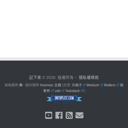
記下來
© 2026. 版權所有。
隱私權條款
技術提供
- 設計提供
Hueman 主題
(分流:
方格子
Medium
Matters
痞
客邦
udn
Substack
)