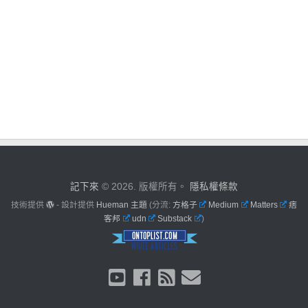
記下來
© 2026. 版權所有。
隱私權條款
技術提供
- 設計提供
Hueman 主題
(分流:
方格子
Medium
Matters
痞
客邦
udn
Substack
)