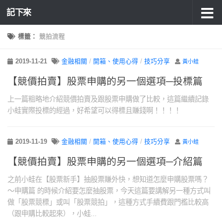
記下來
標籤：
競拍流程
2019-11-21
金融相關
/
開箱、使用心得
/
技巧分享
黃小蛙
【競價拍賣】股票申購的另一個選項─投標篇
上一篇粗略地介紹競價拍賣及跟股票申購做了比較，這篇繼續記錄
小蛙實際投標的經過，好希望可以得標且賺錢啊！！！！
2019-11-19
金融相關
/
開箱、使用心得
/
技巧分享
黃小蛙
【競價拍賣】股票申購的另一個選項─介紹篇
之前小蛙在【股票新手】抽股票賺外快，想知道怎麼申購股票嗎？
～申購篇 的時候介紹要怎麼抽股票，今天這篇要講解另一種方式叫
做「股票競標」或叫「股票競拍」，這種方式手續費跟門檻比較高
（跟申購比較起來），小蛙...