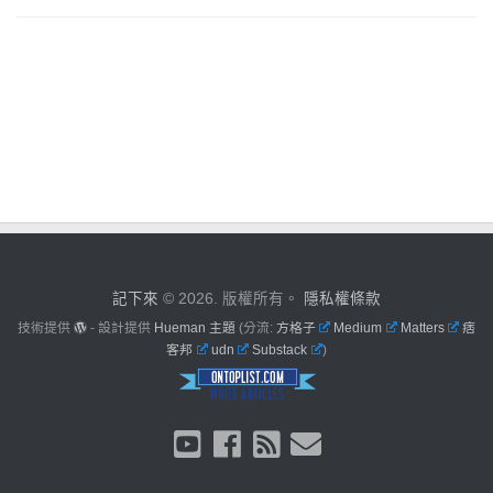
記下來
© 2026. 版權所有。
隱私權條款
技術提供
- 設計提供
Hueman 主題
(分流:
方格子
Medium
Matters
痞
客邦
udn
Substack
)