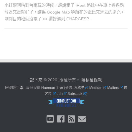
小蛙跟阿咕到台南玩的時候，想說租了 iRent 路途中在車上透過點
菸器充電就好了，結果 Google Map 導航花的電比充進去的還兇，
剛到目的地就沒電了 >< 還好遇到 CHARGESP...
記下來
© 2026. 版權所有。
隱私權條款
技術提供
- 設計提供
Hueman 主題
(分流:
方格子
Medium
Matters
痞
客邦
udn
Substack
)