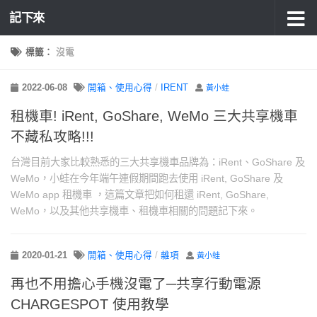
記下來
標籤：
沒電
2022-06-08
開箱、使用心得
/
IRENT
黃小蛙
租機車! iRent, GoShare, WeMo 三大共享機車
不藏私攻略!!!
台灣目前大家比較熟悉的三大共享機車品牌為：iRent、GoShare 及
WeMo，小蛙在今年端午連假期間跑去使用 iRent, GoShare 及
WeMo app 租機車 ，這篇文章把如何租還 iRent, GoShare,
WeMo，以及其他共享機車、租機車相關的問題記下來。
2020-01-21
開箱、使用心得
/
雜項
黃小蛙
再也不用擔心手機沒電了─共享行動電源
CHARGESPOT 使用教學