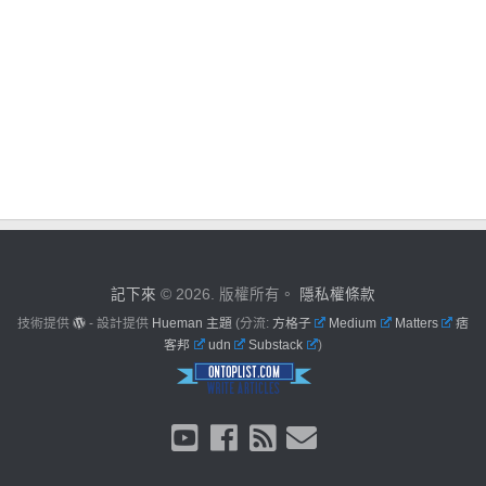
記下來
© 2026. 版權所有。
隱私權條款
技術提供
- 設計提供
Hueman 主題
(分流:
方格子
Medium
Matters
痞
客邦
udn
Substack
)