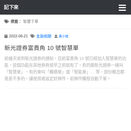
記下來
標籤：
智慧下單
2022-08-21
金融相關
黃小蛙
新光證券富貴角 10 號智慧單
前幾天收到新光證券的通知，目前富貴角 10 號已經加入智慧單的功
能，這個功能在其他券商很早之前就有了，有的跟新光證券一樣叫
「智慧單」，有的會叫「觸價單」或「智能單」… 等，部份概念都
是差不多的，讓使用者設定好條件，若條件觸發自動下單。