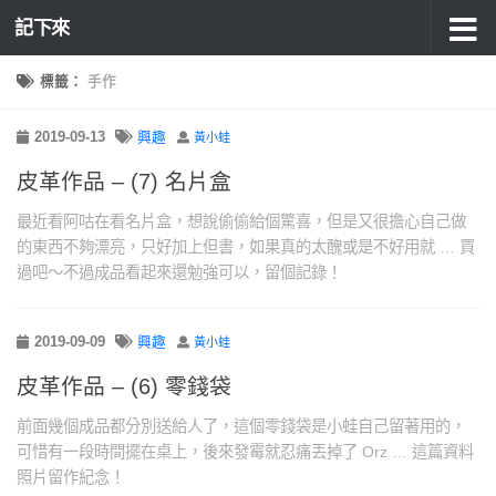
記下來
標籤：
手作
2019-09-13
興趣
黃小蛙
皮革作品 – (7) 名片盒
最近看阿咕在看名片盒，想說偷偷給個驚喜，但是又很擔心自己做
的東西不夠漂亮，只好加上但書，如果真的太醜或是不好用就 … 買
過吧～不過成品看起來還勉強可以，留個記錄！
2019-09-09
興趣
黃小蛙
皮革作品 – (6) 零錢袋
前面幾個成品都分別送給人了，這個零錢袋是小蛙自己留著用的，
可惜有一段時間擺在桌上，後來發霉就忍痛丟掉了 Orz … 這篇資料
照片留作紀念！