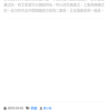
橫式的，但又希望可以做給阿咕，所以改先做直式，之後再做橫式
的。這次的作品中間隔層部分採用二榔皮，正反面都是用一般皮。
2015-03-01
興趣
黃小蛙