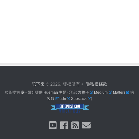
記下來
© 2026. 版權所有。
隱私權條款
技術提供
- 設計提供
Hueman 主題
(分流:
方格子
Medium
Matters
痞
客邦
udn
Substack
)