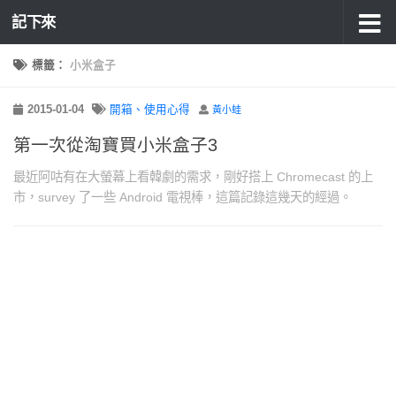
記下來
標籤：
小米盒子
2015-01-04
開箱、使用心得
黃小蛙
第一次從淘寶買小米盒子3
最近阿咕有在大螢幕上看韓劇的需求，剛好搭上 Chromecast 的上
市，survey 了一些 Android 電視棒，這篇記錄這幾天的經過。