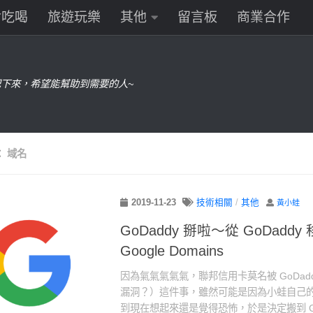
食吃喝
旅遊玩樂
其他
留言板
商業合作
下來，希望能幫助到需要的人~
：
域名
2019-11-23
技術相關
/
其他
黃小蛙
GoDaddy 掰啦～從 GoDadd
Google Domains
因為氣氣氣氣氣，聯邦信用卡莫名被 GoDad
漏洞？）這件事，雖然可能是因為小蛙自己
到現在想起來還是覺得恐怖，於是決定搬到 Googl