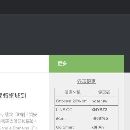
更多
各項優惠
優惠名稱
優惠碼
y 移轉網域到
Ottocast 20% off
noter.tw
LINE GO
XNYBZZ
dy 請款（盜刷？資安
iRent
ir608765
的密碼太薄弱被踹破，
Go Smart
k8FAn
e Domains 了。