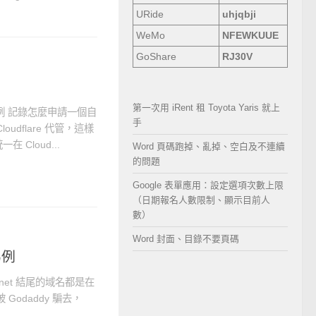
URide
uhjqbji
WeMo
NFEWKUUE
GoShare
RJ30V
第一次用 iRent 租 Toyota Yaris 就上
為例 記錄怎麼申請一個自
手
dflare 代管，這樣
Cloud...
Word 頁碼跑掉、亂掉、空白及不連續
的問題
Google 表單應用：設定選項次數上限
（日期報名人數限制、顯示目前人
數）
Word 封面、目錄不要頁碼
為例
et 結尾的域名都是在
 Godaddy 騙去，