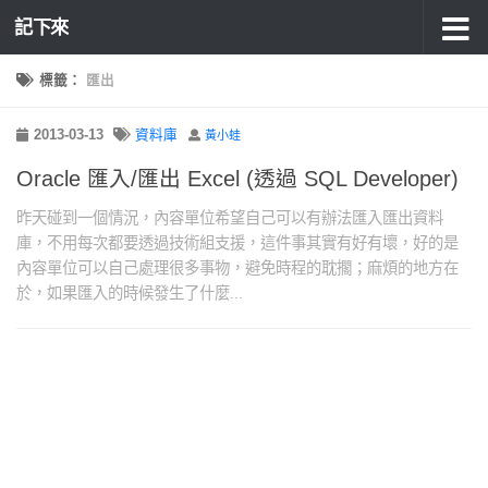
記下來
標籤：
匯出
2013-03-13
資料庫
黃小蛙
Oracle 匯入/匯出 Excel (透過 SQL Developer)
昨天碰到一個情況，內容單位希望自己可以有辦法匯入匯出資料
庫，不用每次都要透過技術組支援，這件事其實有好有壞，好的是
內容單位可以自己處理很多事物，避免時程的耽擱；麻煩的地方在
於，如果匯入的時候發生了什麼...