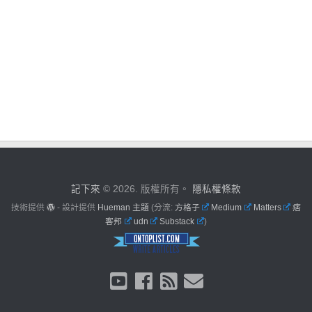
記下來
© 2026. 版權所有。
隱私權條款
技術提供
- 設計提供
Hueman 主題
(分流:
方格子
Medium
Matters
痞
客邦
udn
Substack
)