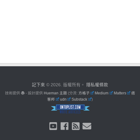
記下來
© 2026. 版權所有。
隱私權條款
技術提供
- 設計提供
Hueman 主題
(分流:
方格子
Medium
Matters
痞
客邦
udn
Substack
)