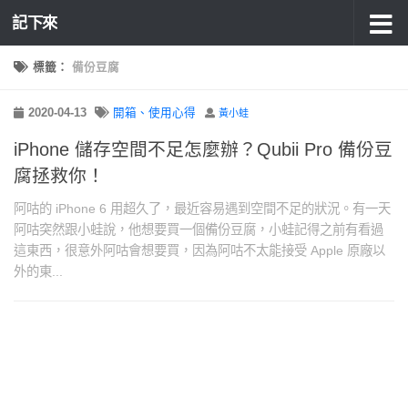
記下來
標籤：
備份豆腐
2020-04-13
開箱、使用心得
黃小蛙
iPhone 儲存空間不足怎麼辦？Qubii Pro 備份豆
腐拯救你！
阿咕的 iPhone 6 用超久了，最近容易遇到空間不足的狀況。有一天
阿咕突然跟小蛙說，他想要買一個備份豆腐，小蛙記得之前有看過
這東西，很意外阿咕會想要買，因為阿咕不太能接受 Apple 原廠以
外的東...