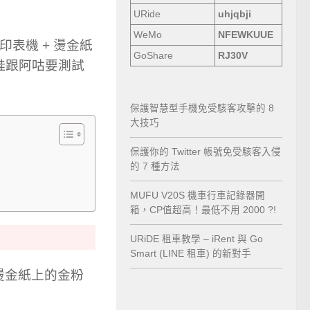
URide
uhjqbji
WeMo
NFEWKUUE
印表機 + 燙金紙
GoShare
RJ30V
小蛙跟阿咕要測試
保護智慧型手機免受駭客攻擊的 8
大技巧
保護你的 Twitter 帳號免受駭客入侵
的 7 種方法
MUFU V20S 機車行車記錄器開
箱，CP值超高！最低不用 2000 ?!
URiDE 租車教學 – iRent 與 Go
Smart (LINE 租車) 的新對手
燙金紙上的金粉