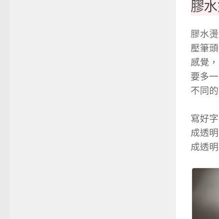
膠水
膠水燙
壓筆頭
感覺，
要多一
不同的
寫好字
成透明
成透明