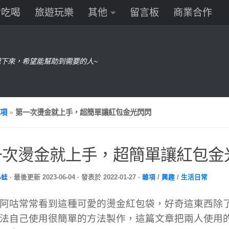
食吃喝
旅遊玩樂
其他
留言板
商業合作
下來，希望能幫助到需要的人~
項
»
第一次燙金就上手，超簡單讓紅包金光閃閃
一次燙金就上手，超簡單讓紅包金
小蛙
· 最後更新
2023-06-04
· 發表於
2022-01-27
·
雜項
/
興趣
/
生活日常
阿咕常常看到這種可愛的燙金紅包袋，好奇這東西除
法自己使用很簡單的方法製作，這篇文章把兩人使用