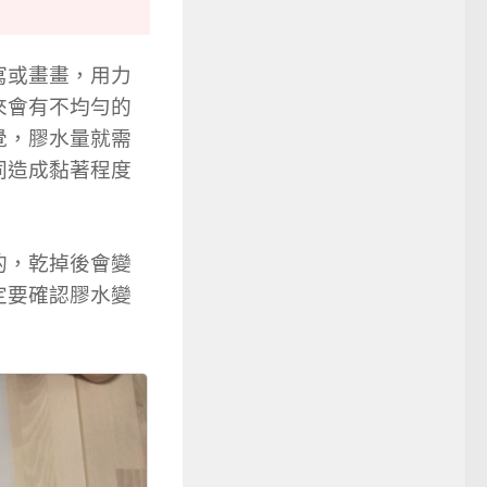
寫或畫畫，用力
來會有不均勻的
覺，膠水量就需
同造成黏著程度
的，乾掉後會變
定要確認膠水變