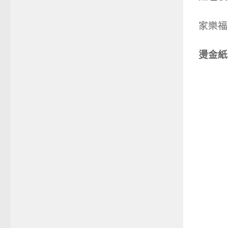
家樂福
燙金紙