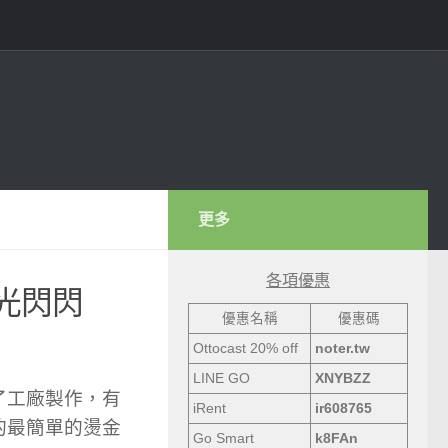
更多
各項優惠
光閃閃
優惠名稱
優惠碼
Ottocast 20% off
noter.tw
LINE GO
XNYBZZ
了工廠製作，有
iRent
ir608765
的最簡單的燙金
Go Smart
k8FAn