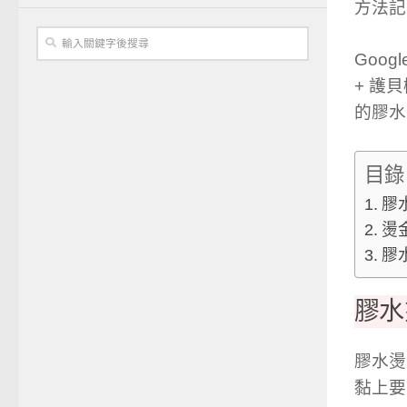
方法記
Goo
+ 護
的膠水
目錄
膠
燙
膠
膠水
膠水燙
黏上要