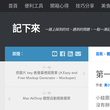
首頁
便利工具
開箱心得
技巧分享
美
記下來
一路上踩到的坑、遇到的問題，一點一滴記
跟隨：
首頁
»
雜
下一則
第
把圖片 key 進螢幕裡超簡單 (A Easy and
Free Mockup Generator – Mockuper)
作者:
黃
上一則
小蛙跟
Mac AirDrop 關閉自動開啟檔案
沒有辦