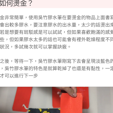
如何燙金？
金非常簡單，使用吳竹膠水筆在要燙金的物品上面書
會出較多膠水，要注意膠水的出水量，太少的話燙出
若是想要有斑駁感是可以試試，但如果喜歡飽滿的感
些，但如果膠水太多的話也可能會有裡外乾燥程度不
狀況，多試幾次就可以掌握訣竅。
之後，等待一下，吳竹膠水筆剛寫下去會呈現淡藍色
，吳竹膠水筆的特色是就算乾掉了也還是有黏性，一
才可以進行下一步