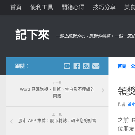
首頁
便利工具
開箱心得
技巧分享
美
記下來
一路上踩到的坑、遇到的問題，一點一滴記
跟隨：
首頁
»
公
下一則
領
Word 頁碼跑掉、亂掉、空白及不連續的
問題
作者:
黃
上一則
之前 
股市 APP 推薦：股市轉轉，轉出您的財富
位朋友