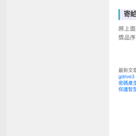
寄
將上面的
獎品序
最新文
gdrive3 
密碼產
保護智慧