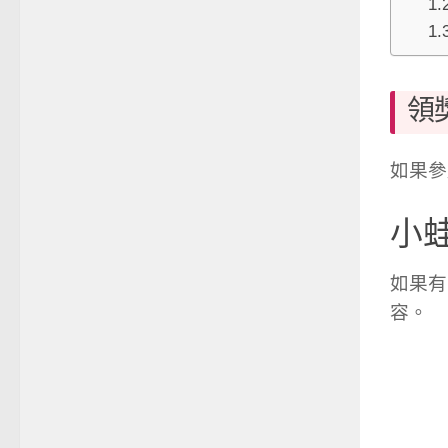
領
如果參
小
如果有
容。