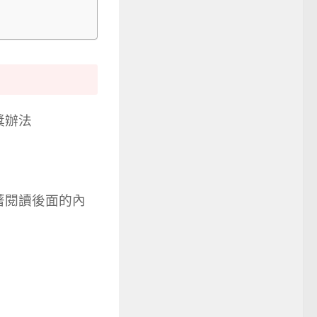
獎辦法
著閱讀後面的內