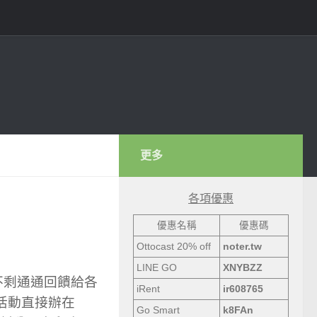
更多
各項優惠
優惠名稱
優惠碼
Ottocast 20% off
noter.tw
LINE GO
XNYBZZ
鐘不剩通通回饋給各
iRent
ir608765
把活動直接辦在
Go Smart
k8FAn