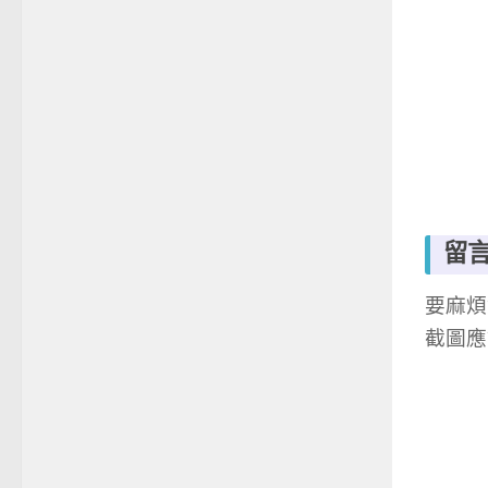
留
要麻煩
截圖應