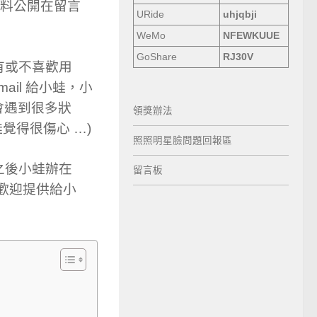
把資料公開在留言
URide
uhjqbji
WeMo
NFEWKUUE
GoShare
RJ30V
有或不喜歡用
ail 給小蛙，小
會遇到很多狀
領獎辦法
覺得很傷心 …)
照照明星臉問題回報區
之後小蛙辦在
留言板
也歡迎提供給小