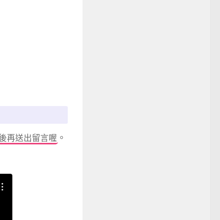
。
後再送出留言喔