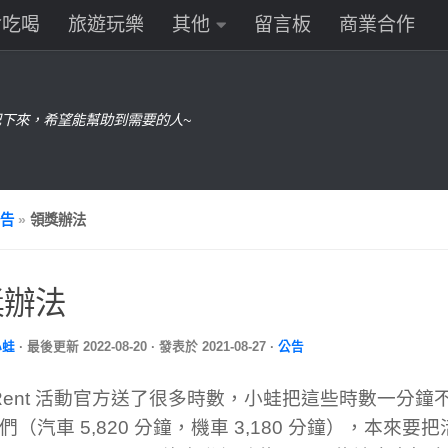
食吃喝
旅遊玩樂
其他
留言板
商業合作
下來，希望能幫助到需要的人~
告
»
領獎辦法
獎辦法
小蛙
· 最後更新
2022-08-20
· 發表於
2021-08-27
·
公告
iRent 活動官方送了很多時數，小蛙把這些時數一分
們（汽車 5,820 分鐘，機車 3,180 分鐘），本來要