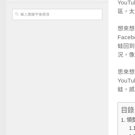
You
區，太
想來想
Fac
蛙回到
況，像
思來想
You
蛙，感
目錄
領