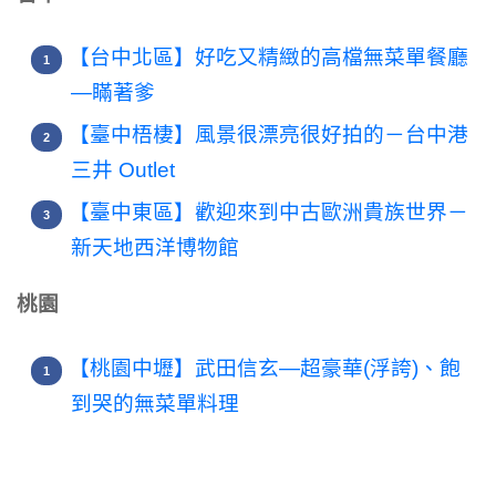
【台中北區】好吃又精緻的高檔無菜單餐廳
—瞞著爹
【臺中梧棲】風景很漂亮很好拍的－台中港
三井 Outlet
【臺中東區】歡迎來到中古歐洲貴族世界－
新天地西洋博物館
桃園
【桃園中壢】武田信玄—超豪華(浮誇)、飽
到哭的無菜單料理