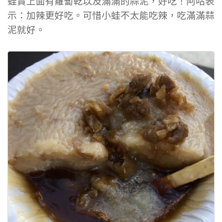
蛙貴上面有蘿蔔乾以及滿滿的蒜泥，好吃！阿咕表
示：加辣更好吃。可惜小蛙不太能吃辣，吃滿滿蒜
泥就好。