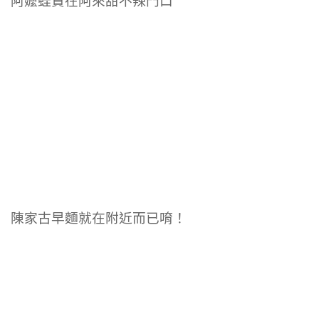
阿嬤蛙貴在阿來甜不辣門口
陳家古早麵就在附近而已唷！