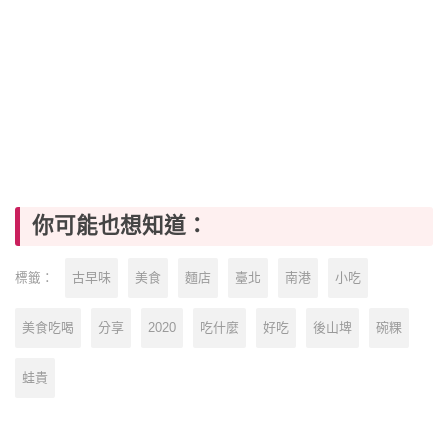
你可能也想知道：
古早味
美食
麵店
臺北
南港
小吃
標籤：
美食吃喝
分享
2020
吃什麼
好吃
後山埤
碗粿
蛙貴