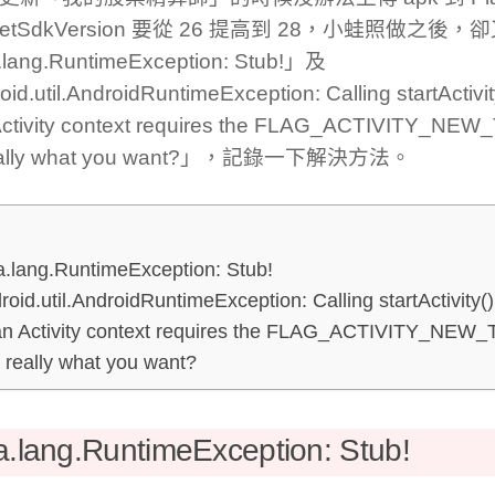
rgetSdkVersion 要從 26 提高到 28，小蛙照做之
.lang.RuntimeException: Stub!」及
id.util.AndroidRuntimeException: Calling startActivit
Activity context requires the FLAG_ACTIVITY_NEW_T
 really what you want?」，記錄一下解決方法。
a.lang.RuntimeException: Stub!
roid.util.AndroidRuntimeException: Calling startActivity(
an Activity context requires the FLAG_ACTIVITY_NEW_T
s really what you want?
a.lang.RuntimeException: Stub!