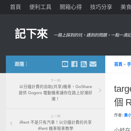
首頁
便利工具
開箱心得
技巧分享
美
記下來
一路上踩到的坑、遇到的問題，一點一滴記
跟隨：
首頁
»
手
下一則
tar
以分鐘計費的自助(共享)機車，GoShare
提供 Gogoro 電動機車讓你在路上好潮好
潮！
個 R
作者:
黃
上一則
iRent 不是只有汽車！以分鐘計費的共享
iRent 機車租車教學
小蛙在