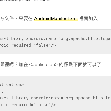
官方文件，只要在
AndroidManifest.xml
裡面加入
es-library android:name="org.apache.http.legac
roid:required="false"/>
裡呢？加在 <application> 的標籤下面就可以了
plication>

roid:required="false"/>
