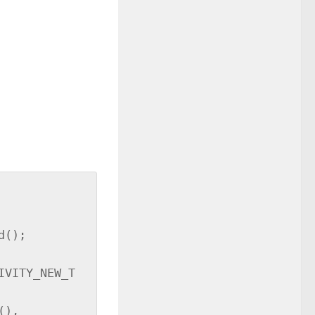
    

IVITY_NEW_T
), 