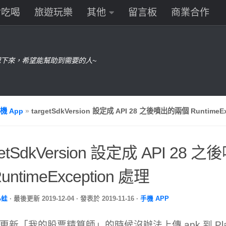
食吃喝
旅遊玩樂
其他
留言板
商業合作
下來，希望能幫助到需要的人~
機 App
»
targetSdkVersion 設定成 API 28 之後噴出的兩個 RuntimeE
getSdkVersion 設定成 API 28
untimeException 處理
小蛙
· 最後更新
2019-12-04
· 發表於
2019-11-16
·
手機 APP
更新「我的股票精算師」的時候沒辦法上傳 apk 到 Pl