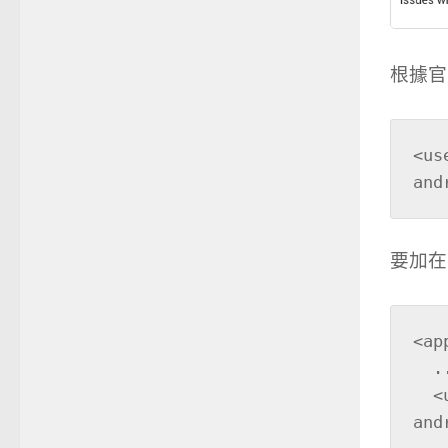
根據
<us
and
要加在哪
<ap
  ...

  <uses-library android:name="org.apache.http.legacy" 
and