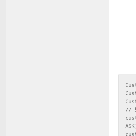
Cus
Cus
Cust
//
cus
ASK)
cus