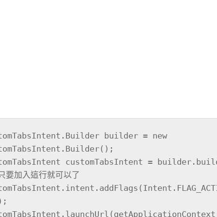
tomTabsIntent.Builder builder = new 
tomTabsIntent.Builder();

omTabsIntent customTabsIntent = builder.build();    
 只要加入這行就可以了

tomTabsIntent.intent.addFlags(Intent.FLAG_ACT
;

tomTabsIntent.launchUrl(getApplicationContext(