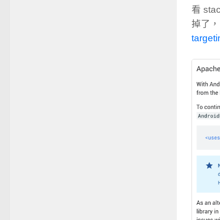
看 sta
掉了，
target