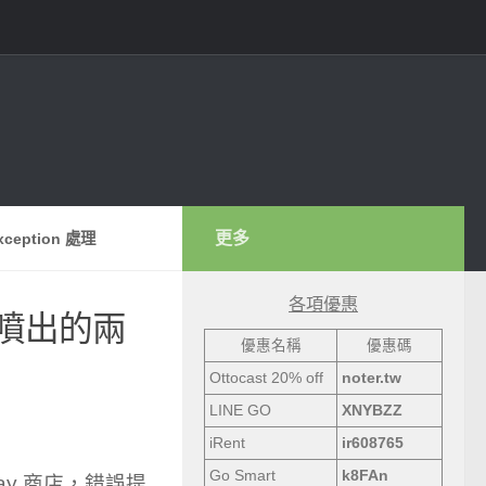
更多
xception 處理
各項優惠
 之後噴出的兩
優惠名稱
優惠碼
Ottocast 20% off
noter.tw
LINE GO
XNYBZZ
iRent
ir608765
Go Smart
k8FAn
ay 商店，錯誤提