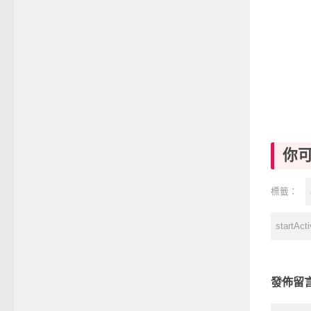
你
標籤：
startActi
發佈留