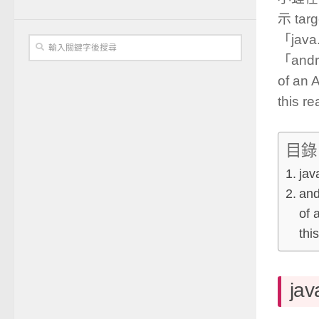
示 ta
「java
「andro
of an 
this
目錄
jav
and
of 
thi
jav