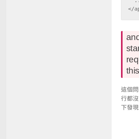
  ...

</a
and
sta
re
thi
這個問題
行都沒
下發現