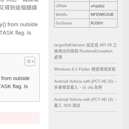
URide
uhjqbji
後，卻又得到這個錯誤
WeMo
NFEWKUUE
GoShare
RJ30V
y() from outside
ASK flag. Is
targetSdkVersion 設定成 API 28 之
後噴出的兩個 RuntimeException
處理
Windows 8.1 Flutter 開發環境安裝
) from outside
Android Vuforia with jPCT-AE (5) –
ASK flag. Is
多重模型載入，以 obj 為例
Android Vuforia with jPCT-AE (4) –
載入 3DS 測試