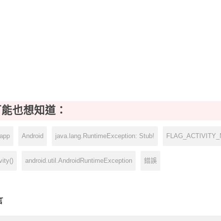
可能也想知道：
app
Android
java.lang.RuntimeException: Stub!
FLAG_ACTIVITY
vity()
android.util.AndroidRuntimeException
錯誤
言