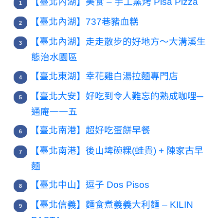
【臺北內湖】美食 – 手工窯烤 Pisa Pizza
【臺北內湖】737巷豬血糕
【臺北內湖】走走散步的好地方～大溝溪生
態治水園區
【臺北東湖】幸花雞白湯拉麵專門店
【臺北大安】好吃到令人難忘的熟成咖哩─
通庵一一五
【臺北南港】超好吃蛋餅早餐
【臺北南港】後山埤碗粿(蛙貴) + 陳家古早
麵
【臺北中山】逗子 Dos Pisos
【臺北信義】麵食煮義義大利麵 – KILIN