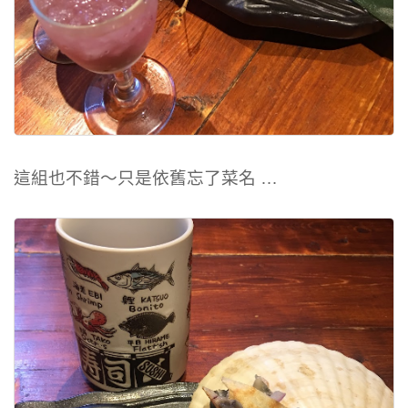
這組也不錯～只是依舊忘了菜名 …