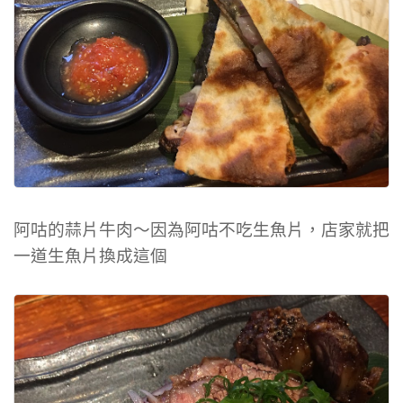
阿咕的蒜片牛肉～因為阿咕不吃生魚片，店家就把
一道生魚片換成這個