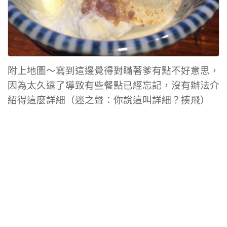
附上地圖～寫到這邊覺得對瞞著爹有點不好意思，
因為太久遠了導致有些餐點已經忘記，沒有辦法介
紹得這麼詳細（迷之聲：你說這叫詳細？揍飛）