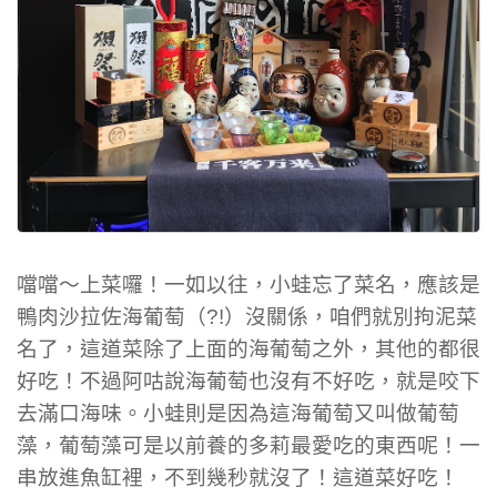
噹噹～上菜囉！一如以往，小蛙忘了菜名，應該是
鴨肉沙拉佐海葡萄（?!）沒關係，咱們就別拘泥菜
名了，這道菜除了上面的海葡萄之外，其他的都很
好吃！不過阿咕說海葡萄也沒有不好吃，就是咬下
去滿口海味。小蛙則是因為這海葡萄又叫做葡萄
藻，葡萄藻可是以前養的多莉最愛吃的東西呢！一
串放進魚缸裡，不到幾秒就沒了！這道菜好吃！