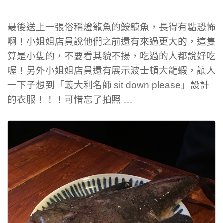
最後送上一張俗稱燈籠魚的鮟鱇魚，長得有點恐怖
啊！小姐姐店員說他們之前還有來過更大的，這隻
算是小隻的，不要看其貌不揚，吃過的人都說好吃
喔！另外小姐姐店員還有展示波士頓大龍蝦，讓人
一下子想到「義大利名師 sit down please」設計
的衣服！！！可惜忘了拍照 …