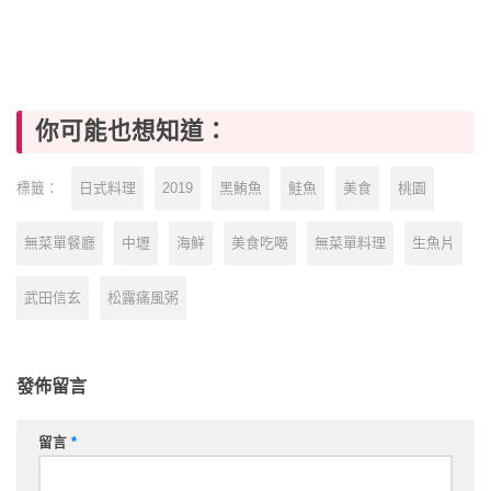
你可能也想知道：
日式料理
2019
黑鮪魚
鮭魚
美食
桃園
標籤：
無菜單餐廳
中壢
海鮮
美食吃喝
無菜單料理
生魚片
武田信玄
松露痛風粥
發佈留言
留言
*