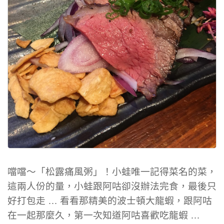
噹噹～「松露痛風粥」！小蛙唯一記得菜名的菜，
這兩人份的量，小蛙跟阿咕卻沒辦法完食，最後只
好打包走 … 看看那精美的波士頓大龍蝦，跟阿咕
在一起那麼久，第一次知道阿咕喜歡吃龍蝦 …