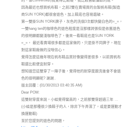
的，像Converse的我覺得比較硬，我比較喜歡偏軟的底。
因為最近也想買帆布鞋，之前2雙在賣場買的台製帆布鞋(製造
商SUN YORK)都很會退色，加上鞋底也容易磨破。
第一雙掛SUN YORK牌子，灰色的洗個3次都快變白色的=_=，
一雙hang ten的咖啡色的退色程度是沒那樣誇張但是依舊退色
的很明顯都變淺咖啡色了，後來一看鞋底也是SUN YORK
=_=， 最近看賣場很多都是這家做的，只是掛不同牌子，現在
對這家鞋廠做的沒啥信心。
覺得怎麼這幾年現在帆布鞋品質好像變得差很多，以前買帆布
鞋還比較便宜耐穿。
想知道您這雙穿了一陣子後，覺得他的耐穿度跟洗後會不會退
色的很明顯呢? 謝謝..
版主回覆：(01/30/2013 03:40:35 AM)
Dear POM:
這雙耐穿度來說，小蛙覺得蠻高的，之前那雙穿超過三年 …
(小蛙是那種很少換鞋子的人，除非下午弄濕了，或是要運動才
換運動鞋)
至於您提到的退色的問題，