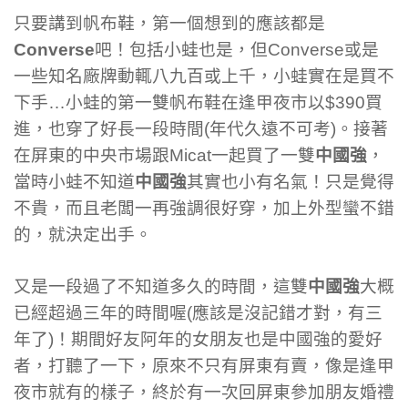
只要講到帆布鞋，第一個想到的應該都是
Converse
吧！包括小蛙也是，但Converse或是
一些知名廠牌動輒八九百或上千，小蛙實在是買不
下手…小蛙的第一雙帆布鞋在逢甲夜市以$390買
進，也穿了好長一段時間(年代久遠不可考)。接著
在屏東的中央市場跟Micat一起買了一雙
中國強
，
當時小蛙不知道
中國強
其實也小有名氣！只是覺得
不貴，而且老闆一再強調很好穿，加上外型蠻不錯
的，就決定出手。
又是一段過了不知道多久的時間，這雙
中國強
大概
已經超過三年的時間喔(應該是沒記錯才對，有三
年了)！期間好友阿年的女朋友也是中國強的愛好
者，打聽了一下，原來不只有屏東有賣，像是逢甲
夜市就有的樣子，終於有一次回屏東參加朋友婚禮