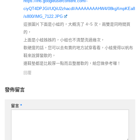
https://lh6.googleusercontent.com/-
ciyQT4DPJGI/UQiU2zhacdI/AAAAAAAAHW4/08kgXmpKEa8
/s800/IMG_7122.JPG
這張圖片下面是小蛙的，大概洗了 4~5 次，兩雙是同時間買
的，
上面是小蛙姊姊的，小蛙也不清楚洗過幾次，
軟硬度的話，您可以去有賣的地方試穿看看，小蛙覺得以帆布
鞋來說算蠻軟的，
連鞋墊都是比較厚一點而且整層軟的，給您做參考囉！
回覆
發佈留言
留言
*