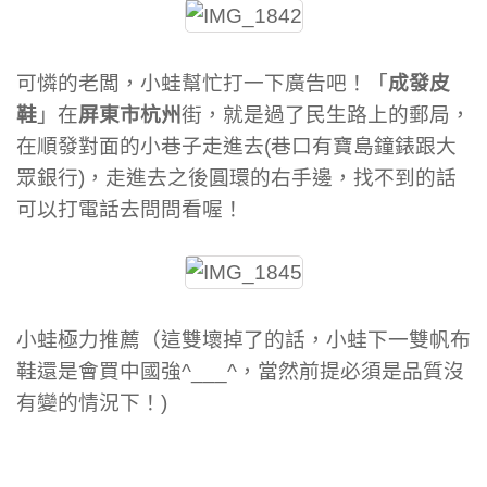
可憐的老闆，小蛙幫忙打一下廣告吧！「
成發皮
鞋
」在
屏東市杭州
街，就是過了民生路上的郵局，
在順發對面的小巷子走進去(巷口有寶島鐘錶跟大
眾銀行)，走進去之後圓環的右手邊，找不到的話
可以打電話去問問看喔！
小蛙極力推薦（這雙壞掉了的話，小蛙下一雙帆布
鞋還是會買中國強^___^，當然前提必須是品質沒
有變的情況下！)