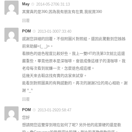
May
2014-05-2706:31:13
其實真的是390,因為我有朋友有在賣,我就買390
回覆
POM
2013-01-3007:33:40
感謝您詳細的回覆，不但附圖片對照組，還因此驚動到您姊姊
前來助腳<(_ _)>。
看顏色的退色程度比較好些，我上一雙HT的洗第3次就比這還
嚴重些，畢竟他原本是深咖啡，會退成像這樣子的淺咖啡，我
老母每次看到就嫌一次，怎麼退色成這樣。
這幾天來去鞋店找有賣的店家來試穿。
能看到對照圖真的有夠感動的，再次的謝謝2位的用心相助，謝
謝 ^_^
回覆
POM
2013-01-2920:58:47
您好
想請問您這雙穿到現在如何了呢? 另外他的底算硬的還是軟