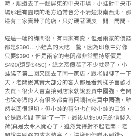
時，順道去了一趟屏東的中央市場，小蛙對中央市
場那種有圓環的地方通常會分不清楚東南西北，那
邊有三家賣鞋子的店，只好硬著頭皮一間一間問。
經過一輪的詢問後，有兩家有賣，但是兩家的價錢
都是$590…小蛙真的大吃一驚，因為印象中好像
只要$390，但是兩家的老闆都非常堅持原價是
$490(還是$450)，總之漲價漲了不少就是了，小
蛙繞了第二圈又回去了同一家店，跟老闆聊了一下
天，老闆說其實大部分的客人都是看到樣子喜歡才
去買，很少人會直接到店家就說要買
中國強
，老闆
也說穿過的人有很多都會再回鍋指定買
中國強
，雖
然老闆很親切，但小蛙的荷包也在咬小蛙的口袋，
於是跟老闆”商量”了一下，最後以$500元的價錢入
荷(真是太令人開心了，雖然覺得對不起老闆，老
闆說中國強的成本墊高了，這樣他們賺不到錢>