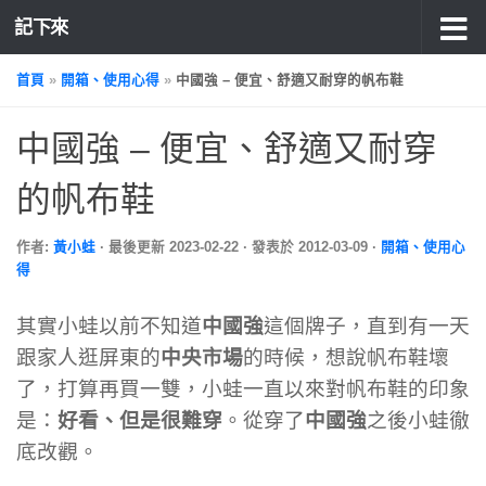
記下來
首頁
»
開箱、使用心得
»
中國強 – 便宜、舒適又耐穿的帆布鞋
中國強 – 便宜、舒適又耐穿
的帆布鞋
作者:
黃小蛙
· 最後更新
2023-02-22
· 發表於
2012-03-09
·
開箱、使用心
得
其實小蛙以前不知道
中國強
這個牌子，直到有一天
跟家人逛屏東的
中央市場
的時候，想說帆布鞋壞
了，打算再買一雙，小蛙一直以來對帆布鞋的印象
是：
好看、但是很難穿
。從穿了
中國強
之後小蛙徹
底改觀。