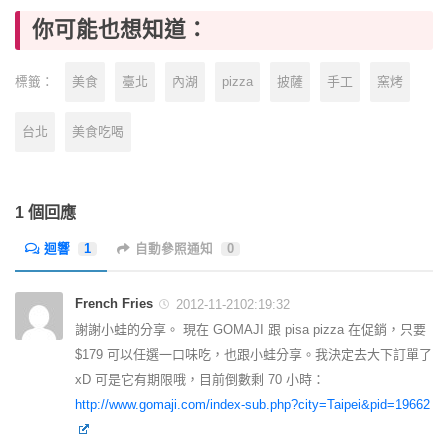
你可能也想知道：
美食
臺北
內湖
pizza
披薩
手工
窯烤
標籤：
台北
美食吃喝
1 個回應
迴響
1
自動參照通知
0
French Fries
2012-11-2102:19:32
謝謝小蛙的分享。 現在 GOMAJI 跟 pisa pizza 在促銷，只要
$179 可以任選一口味吃，也跟小蛙分享。我決定去大下訂單了
xD 可是它有期限哦，目前倒數剩 70 小時：
http://www.gomaji.com/index-sub.php?city=Taipei&pid=19662