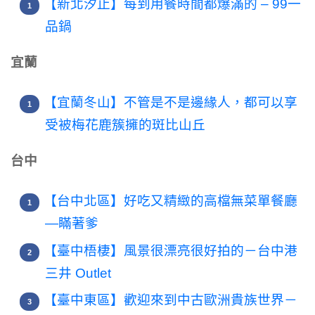
【新北汐止】每到用餐時間都爆滿的 – 99一
品鍋
宜蘭
【宜蘭冬山】不管是不是邊緣人，都可以享
受被梅花鹿簇擁的斑比山丘
台中
【台中北區】好吃又精緻的高檔無菜單餐廳
—瞞著爹
【臺中梧棲】風景很漂亮很好拍的－台中港
三井 Outlet
【臺中東區】歡迎來到中古歐洲貴族世界－