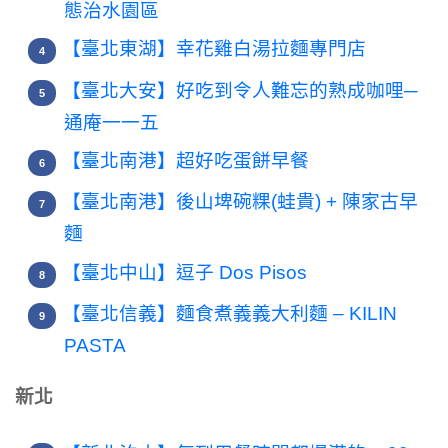
態治水園區
【臺北東湖】幸花雞白湯拉麵專門店
【臺北大安】好吃到令人難忘的熟成咖哩─
通庵一一五
【臺北南港】超好吃蛋餅早餐
【臺北南港】後山埤碗粿(蛙貴) + 陳家古早
麵
【臺北中山】逗子 Dos Pisos
【臺北信義】麵食煮義義大利麵 – KILIN
PASTA
新北