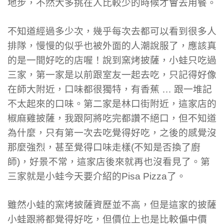
地步，不然大多挑在人比較少的時候才會去用餐。
不知道經過多少次，幾乎每次去都可以看到很多人
排隊，慢慢的似乎也被外面的人潮說服了，應該真
的是一間好吃的店喔！說到窯烤披薩，小蛙只吃過
三家，第一家是以前跟室友一起去吃，只記得好像
在師大附近，口味都很獨特，有香蕉 … 跟一堆記
不太起來的口味。第二家是林口街附近，這家店的
椒麻雞披薩，我跟阿將吃完都讚不絕口，但不知道
為什麼，只有第一次去吃覺得好吃，之後的感覺沒
那麼強烈，甚至覺得口味走樣(不知是否換了廚
師)，好景不常，這家店後來就再也沒看見了。第
三家就是小蛙今天要介紹的Pisa Pizza了。
雖然小蛙的窯烤披薩資歷並不高，但是這家的披薩
小蛙跟將都覺得好吃，但價位上也是比較偏中價