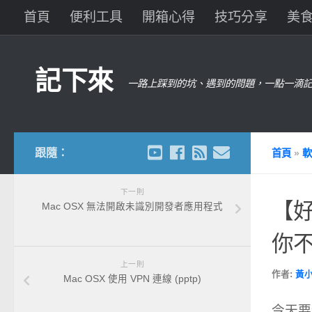
首頁
便利工具
開箱心得
技巧分享
美
記下來
一路上踩到的坑、遇到的問題，一點一滴記
跟隨：
首頁
»
軟
下一則
【好
Mac OSX 無法開啟未識別開發者應用程式
你
上一則
作者:
黃
Mac OSX 使用 VPN 連線 (pptp)
今天要