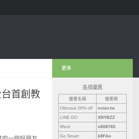
更多
各項優惠
 全台首創教
優惠名稱
優惠碼
Ottocast 20% off
noter.tw
LINE GO
XNYBZZ
iRent
ir608765
Go Smart
k8FAn
蛙的一個好朋友