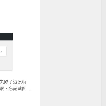
果失敗了還原就
眼，忘記截圖 …