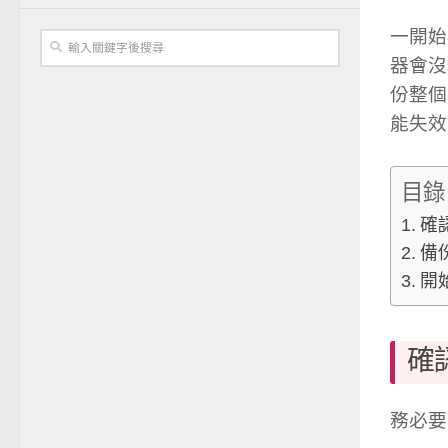
一開始
器會沒
份整個
能失效
目錄
確
備
開
確
務必