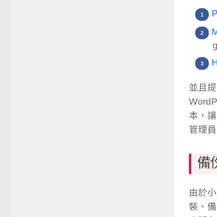
g
並且提示
Wor
本，讓
管理員
備
由於小
裝、備份