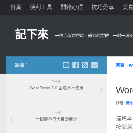
首頁
便利工具
開箱心得
技巧分享
美
記下來
一路上踩到的坑、遇到的問題，一點一滴記
跟隨：
首頁
»
W
下一則
Wor
WordPress 5.0 區塊基本使用
作者:
黃
上一則
這篇本
一個腳本每天自動備份
按鈕就