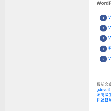
WordP
W
強
最新文
gdrive3 
密碼產
保護智慧