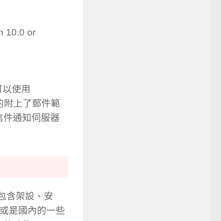
n 10.0 or
就可以使用
心的附上了郵件範
信件通知伺服器
包含架設、安
ion 或是國內的一些