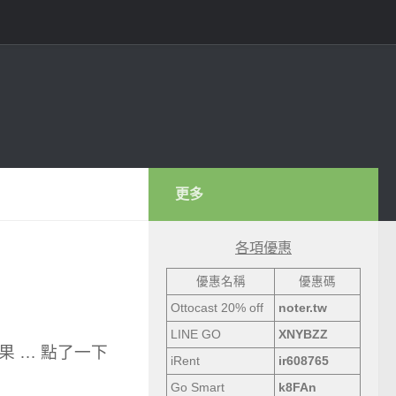
更多
各項優惠
優惠名稱
優惠碼
Ottocast 20% off
noter.tw
LINE GO
XNYBZZ
結果 … 點了一下
iRent
ir608765
Go Smart
k8FAn