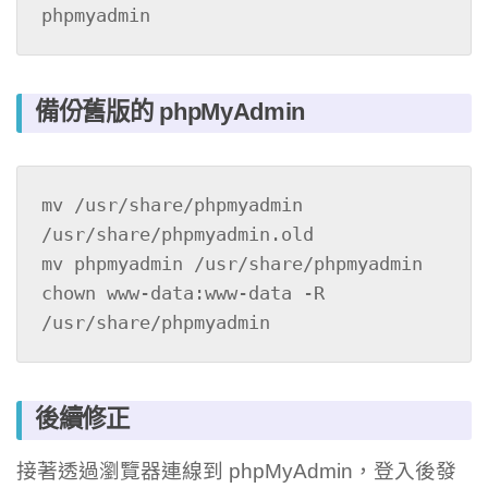
phpmyadmin 
備份舊版的 phpMyAdmin
mv /usr/share/phpmyadmin 
/usr/share/phpmyadmin.old 

mv phpmyadmin /usr/share/phpmyadmin 

chown www-data:www-data -R 
/usr/share/phpmyadmin
後續修正
接著透過瀏覽器連線到 phpMyAdmin，登入後發