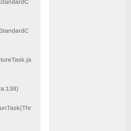
(StandardC
(StandardC
tureTask.ja
a:138)

runTask(Thr