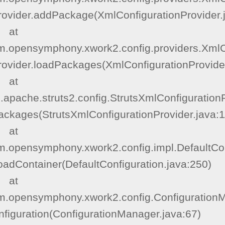
rovider.addPackage(XmlConfigurationProvider.j
  at 
m.opensymphony.xwork2.config.providers.XmlC
ovider.loadPackages(XmlConfigurationProvider
  at 
.apache.struts2.config.StrutsXmlConfigurationP
ckages(StrutsXmlConfigurationProvider.java:11
  at 
m.opensymphony.xwork2.config.impl.DefaultCon
oadContainer(DefaultConfiguration.java:250)

  at 
m.opensymphony.xwork2.config.ConfigurationM
figuration(ConfigurationManager.java:67)
