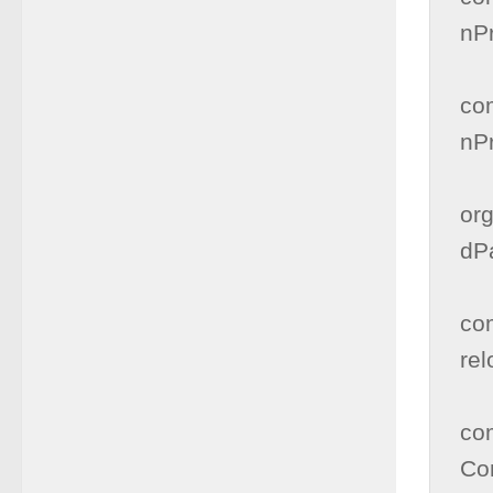
nP
      
co
nPr
      
org
dPa
      
co
rel
      
co
Con