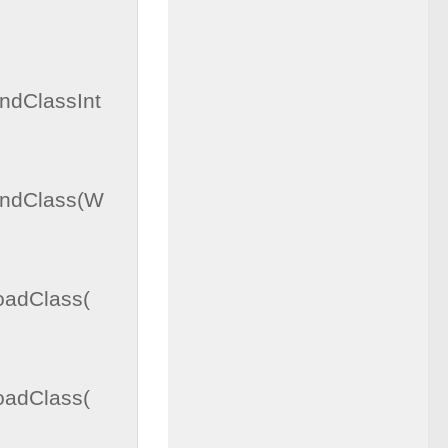
ndClassInt
findClass(W
oadClass(
oadClass(