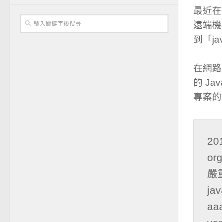
最近在
遠端機
到「ja
在網路
的 Ja
專案的
20
org
嚴重的
jav
aaa