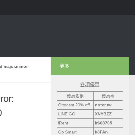
更多
d major.minor
各項優惠
ror:
優惠名稱
優惠碼
Ottocast 20% off
noter.tw
0
LINE GO
XNYBZZ
iRent
ir608765
Go Smart
k8FAn