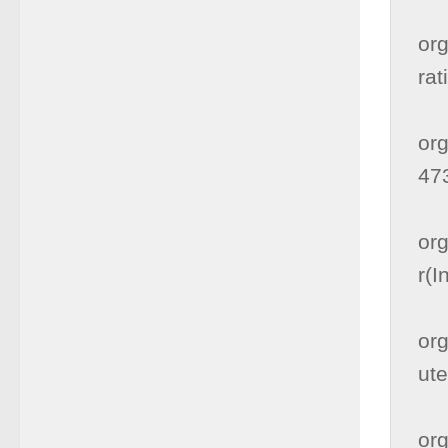
      
org
rat
      
org
473
      
org
r(I
      
org
ute
      
org