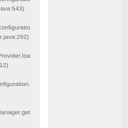
ava:543)

onfiguratio
.java:292)

rovider.loa
2)

figuration.
anager.get