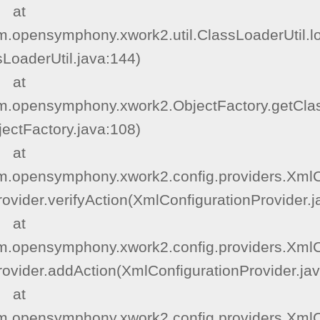
  at 
m.opensymphony.xwork2.util.ClassLoaderUtil.l
LoaderUtil.java:144)

  at 
m.opensymphony.xwork2.ObjectFactory.getClas
ectFactory.java:108)

  at 
m.opensymphony.xwork2.config.providers.XmlC
ovider.verifyAction(XmlConfigurationProvider.j
  at 
m.opensymphony.xwork2.config.providers.XmlC
ovider.addAction(XmlConfigurationProvider.jav
  at 
m.opensymphony.xwork2.config.providers.XmlC