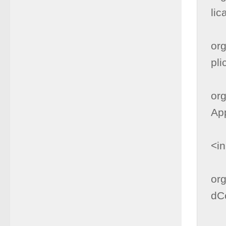
lic
      
org
pli
      
org
App
        at org.apache.catalina.core.A
<in
      
org
dCo
      