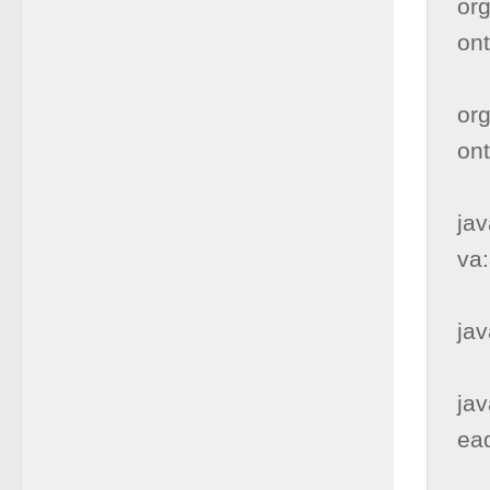
or
ont
      
or
ont
      
jav
va:
      
jav
      
ja
ead
      