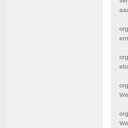
ver
aaa
      
or
er
      
or
eb
      
or
We
      
or
We