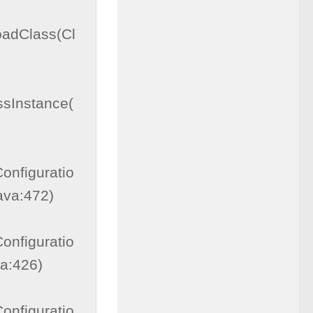
oadClass(Cl
sInstance(
onfiguratio
ava:472)

onfiguratio
a:426)

onfiguratio