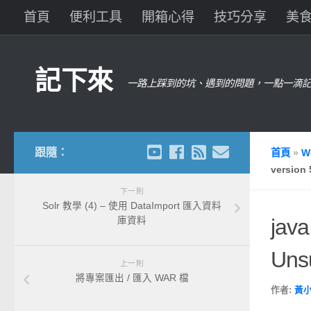
首頁
便利工具
開箱心得
技巧分享
美
記下來
一路上踩到的坑、遇到的問題，一點一滴記
跟隨：
首頁
»
W
version 
下一則
Solr 教學 (4) – 使用 DataImport 匯入資料
java
庫資料
Unsu
上一則
將專案匯出 / 匯入 WAR 檔
作者:
黃