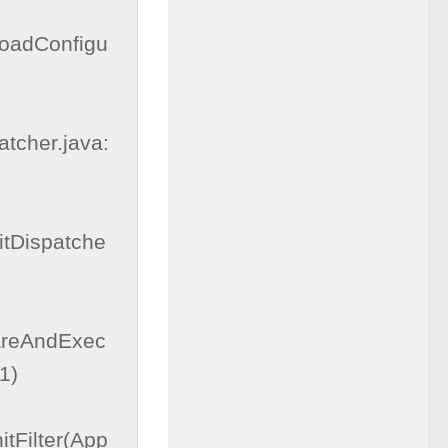
eloadConfigu
atcher.java:
nitDispatche
pareAndExec
)

itFilter(App