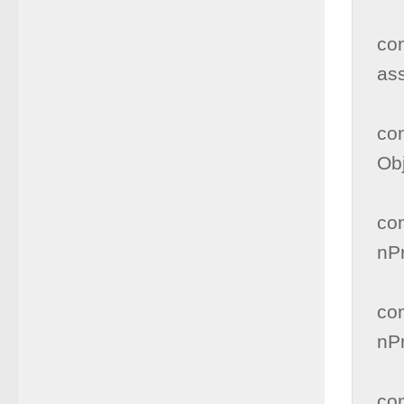
      
co
ass
      
co
Obj
      
co
nPr
      
co
nPr
      
co