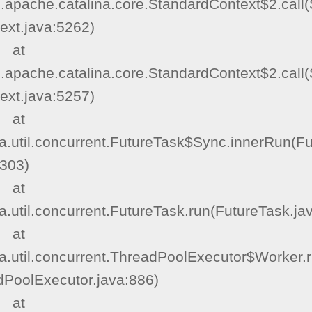
g.apache.catalina.core.StandardContext$2.call
ext.java:5262)

  at 
g.apache.catalina.core.StandardContext$2.call
ext.java:5257)

  at 
a.util.concurrent.FutureTask$Sync.innerRun(Fu
303)

  at 
a.util.concurrent.FutureTask.run(FutureTask.jav
  at 
va.util.concurrent.ThreadPoolExecutor$Worker.
PoolExecutor.java:886)

  at 