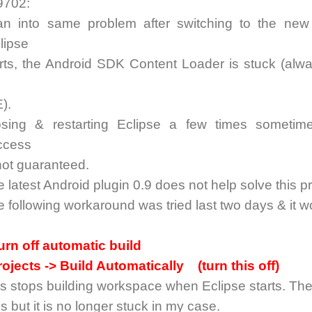
9702:
ran into same problem after switching to the n
lipse
arts, the Android SDK Content Loader is stuck (alw
).
osing & restarting Eclipse a few times sometim
ccess
not guaranteed.
 latest Android plugin 0.9 does not help solve this p
 following workaround was tried last two days & it w
Turn off automatic build
ojects -> Build Automatically (turn this off)
s stops building workspace when Eclipse starts. The 
s but it is no longer stuck in my case.