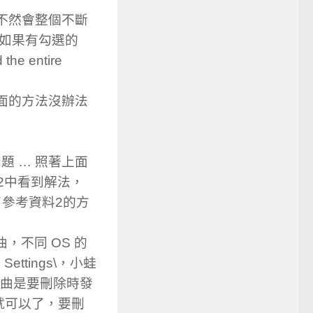
不要使用，不然會整個不斷
ely 如果有勾選的
he entire
果上面的方法沒辦法
 的問題 … 照著上面
料2中看到解法，
試了參考資料2的方
曲，不同 OS 的
Settings\，小蛙
個小插曲是要刪除時發
就可以了，要刪