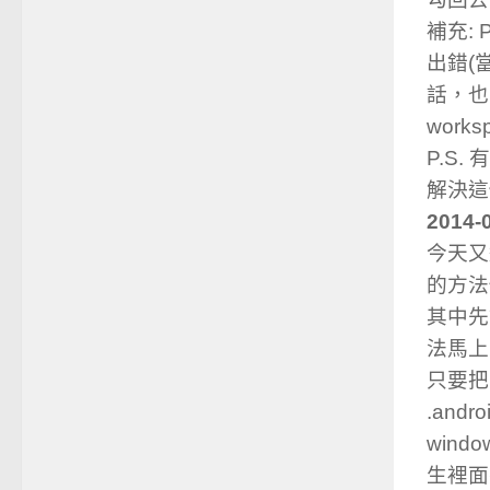
補充: P
出錯(當 
話，也要選
work
P.S
解決這
2014-
今天又遇
的方法
其中先
法馬上
只要把
.and
wind
生裡面