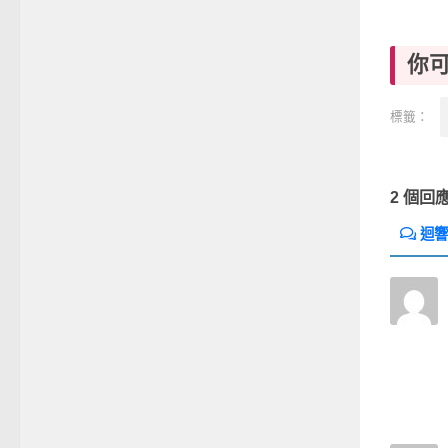
你
標籤：
2 個回
迴