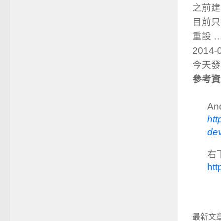
之前建
目前只
重設 
2014-
今天發
參考資
An
htt
de
右下
htt
最新文