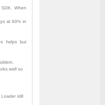
ew SDK. When
ays at 60% in
es helps but
roblem.
orks well so
Loader still