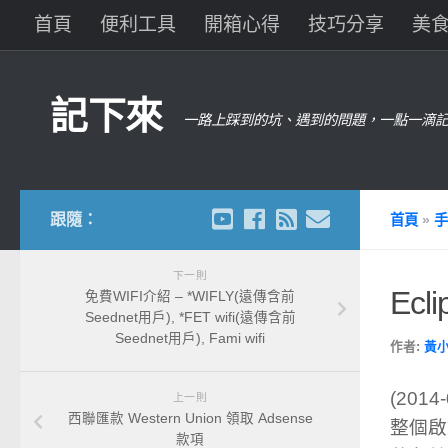
首頁
便利工具
開箱心得
技巧分享
美
記下來
一路上踩到的坑、遇到的問題，一點一滴記
跟隨：
首頁
»
手
下一則
Ecl
免費WIFI介紹 – *WIFLY(遠傳含前
Seednet用戶), *FET wifi(遠傳含前
Seednet用戶), Fami wifi
作者:
黃
(201
上一則
西聯匯款 Western Union 領取 Adsense
整個啟
款項