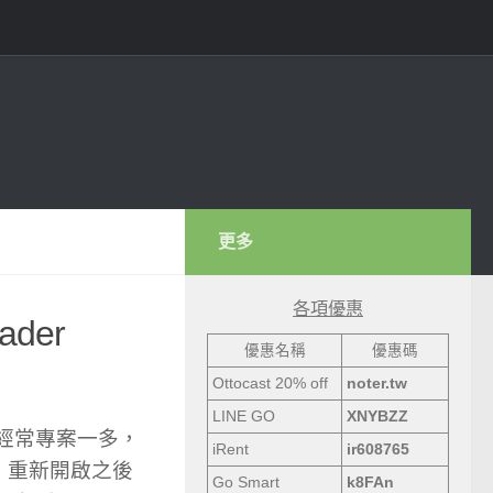
更多
各項優惠
ader
優惠名稱
優惠碼
Ottocast 20% off
noter.tw
LINE GO
XNYBZZ
候發現，經常專案一多，
iRent
ir608765
，重新開啟之後
Go Smart
k8FAn