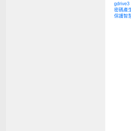
gdrive3 
密碼產
保護智慧