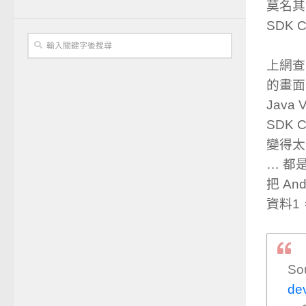
莫名其
SDK C
上網查
的畫面
Java
SDK
變得太
… 都
把 An
資料1
S
de