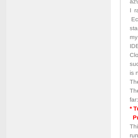
az
I 
Ec
st
my
IDE
Cl
su
is 
The
The
far:
* 
Pr
Thi
run