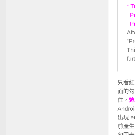
* T
Pr
Pro
Aft
“Pr
Thi
fur
只看紅
面的勾勾
住，
這
Andr
出現 
前產生可
勾回去