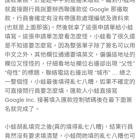
匯款業務，於是趁中午到這邊來取款。輪到小蛙時
就直接跟行員說要辦西聯匯款從 Google 那邊取
款，行員會確定有沒有帶匯款處理編號及資料來
(也就是上面那張)，然後就拿了這張申請單給小蛙
填寫。這張申請單怎麼看怎麼怪，小蛙看了很久還
是不知道要怎麼寫，因為整張單子除了簽名可以用
中文之外，其他欄位通通要填英文，偏偏這地址的
欄位又怪怪的，仔細看地址欄位右邊卻出現 “父性”
“母性” 的標題，聯絡電話右邊出現 “城市” … 總之
一整個怪，小蛙最後填得亂七八糟，如果不確定的
可直接問行員要怎麼填，匯款人小蛙直接寫
Google Inc. 接著填入匯款控制號碼後在最下面簽
名就完成了。
小蛙胡亂填完之後(真的填得亂七八糟)，結果行員
竟然沒有要求填清楚，小蛙問她填的亂七八糟也可