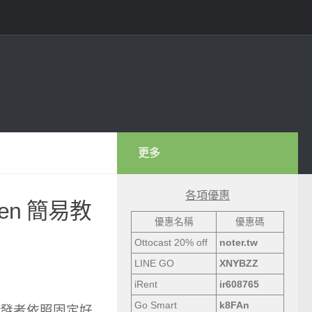
更多
各項優惠
gen 簡易教
優惠名稱
優惠碼
Ottocast 20% off
noter.tw
LINE GO
XNYBZZ
iRent
ir608765
Go Smart
k8FAn
以把開發者依照固定好