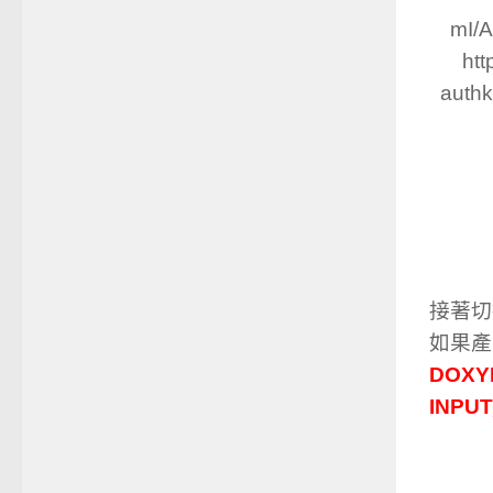
mI/
ht
auth
接著
如果產
DOXY
INPU