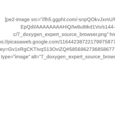
[pe2-image src=”//lh5.ggpht.com/-snpQOkvJxmU
EpQdI/AAAAAAAAHiQ/Iw8u8tkd1Vo/s144-
c/7_doxygen_expert_source_browser.png” hr
tps://picasaweb.google.com/116442387221799758
key=Gv1sRgCKTIvqS13OviZQ#585696273685867771
type=”image” alt=”7_doxygen_expert_source_brows