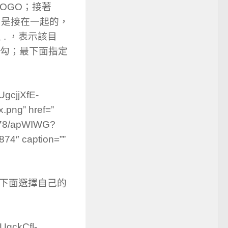
OGO；接著
 1. 是接在一起的，
 . ，表示該目
勾；最下面指定
UgcjjXfE-
png” href=”
778/apWIWG?
4″ caption=””
值，下面選擇自己的
UgckCfl-