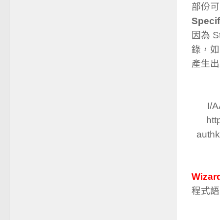
部份可
Specif
因為 
錄，如
產生出來
I/
ht
auth
Wizar
程式語