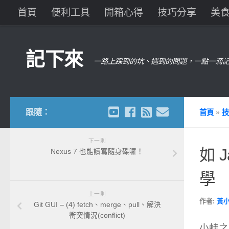
首頁
便利工具
開箱心得
技巧分享
美
記下來
一路上踩到的坑、遇到的問題，一點一滴記
跟隨：
首頁
»
技
下一則
如 
Nexus 7 也能讀寫隨身碟囉！
學
上一則
作者:
黃
Git GUI – (4) fetch、merge、pull、解決
衝突情況(conflict)
小蛙之