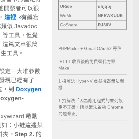
URide
uhjqbji
其他開發者可以很
WeMo
NFEWKUUE
。
這裡
有編寫
GoShare
RJ30V
似 Javadoc
 … 等工具，但覺
)，這篇文章很簡
PHPMailer + Gmail OAuth2 寄信
產生工具。
IFTTT 收費後的免費替代方案
Make
手動設定一大堆參數
發現已經有了
1 招解決 Hyper-V 虛擬機器無法開
機
先，到
Doxygen
oxygen-
1 招解決「因為應用程式的並列設
定不正確，所以無法啟動 Chrome
問題修正」
ywizard 啟動
，例如：小蛙這邊某
資料夾。
Step 2.
的