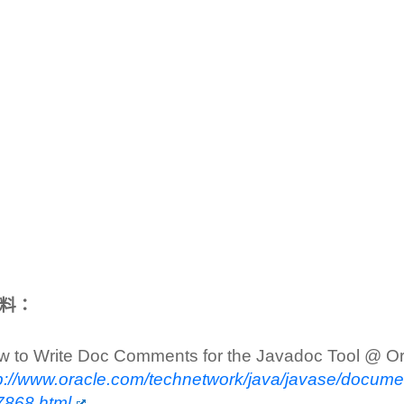
料：
 to Write Doc Comments for the Javadoc Tool @ Or
p://www.oracle.com/technetwork/java/javase/documen
7868.html