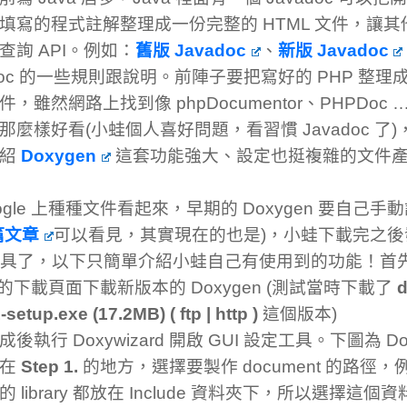
填寫的程式註解整理成一份完整的 HTML 文件，讓
查詢 API。例如：
舊版 Javadoc
、
新版 Javadoc
adoc 的一些規則跟說明。前陣子要把寫好的 PHP 整理成類
件，雖然網路上找到像 phpDocumentor、PHPDoc
那麼樣好看(小蛙個人喜好問題，看習慣 Javadoc 了
介紹
Doxygen
這套功能強大、設定也挺複雜的文件
oogle 上種種文件看起來，早期的 Doxygen 要自己
篇文章
可以看見，其實現在的也是)，小蛙下載完之後
 工具了，以下只簡單介紹小蛙自己有使用到的功能！首
的下載頁面下載新版本的 Doxygen (測試當時下載了
d
1-setup.exe (17.2MB) ( ftp | http )
這個版本)
後執行 Doxywizard 開啟 GUI 設定工具。下圖為 Dox
，在
Step 1.
的地方，選擇要製作 document 的路徑
 library 都放在 Include 資料夾下，所以選擇這個