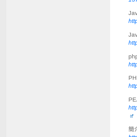
Ja
htt
Ja
htt
ph
htt
PH
htt
P
htt
簡介