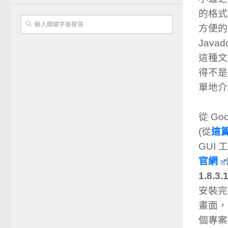
的格式
方便的
Jav
這種文
得不是
單地
從 G
(從
這
GUI
官網
1.8.3.
安裝完成
畫面
個專案的