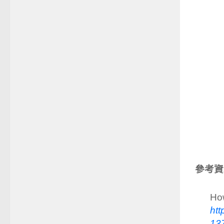
參考資
How
htt
13