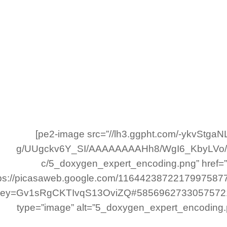
[pe2-image src=”//lh3.ggpht.com/-ykvStgaN
g/UUgckv6Y_SI/AAAAAAAAHh8/WgI6_KbyLVo/
c/5_doxygen_expert_encoding.png” href=”
tps://picasaweb.google.com/116442387221799758
key=Gv1sRgCKTIvqS13OviZQ#585696273305757213
type=”image” alt=”5_doxygen_expert_encoding.