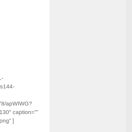
L-
s144-
778/apWIWG?
0″ caption=””
png” ]