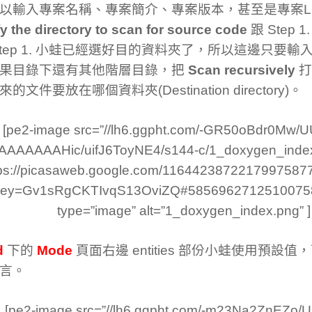
以輸入專案名稱、專案簡介、專案版本，甚至是專案L
y the directory to scan for source code
跟 Step
Step 1. 小蛙已經選好目的資料夾了，所以這邊只要輸入
果目錄下還有其他階層目錄，把
Scan recursively
打
的文件要放在哪個資料夾(Destination directory)。
[pe2-image src=”//lh6.ggpht.com/-GR50oBdr0Mw/U
AAAAAAAAHic/uifJ6ToyNE4/s144-c/1_doxygen_index.
tps://picasaweb.google.com/116442387221799758
key=Gv1sRgCKTIvqS13OviZQ#585696271251007587
type=”image” alt=”1_doxygen_index.png” ]
d
下的
Mode
頁面右邊 entities 部份小蛙使用預設
言。
[pe2-image src=”//lh6.ggpht.com/-m23Na2ZnEZo/U