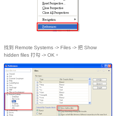
找到 Remote Systems -> Files -> 把 Show
hidden files 打勾 -> OK。