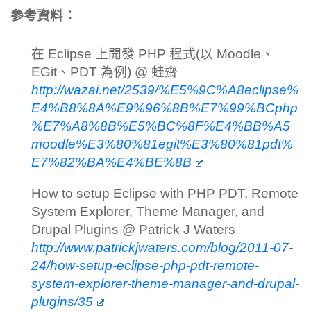
參考資料：
在 Eclipse 上開發 PHP 程式(以 Moodle、
EGit、PDT 為例) @ 蛙齋
http://wazai.net/2539/%E5%9C%A8eclipse%
E4%B8%8A%E9%96%8B%E7%99%BCphp
%E7%A8%8B%E5%BC%8F%E4%BB%A5
moodle%E3%80%81egit%E3%80%81pdt%
E7%82%BA%E4%BE%8B
How to setup Eclipse with PHP PDT, Remote
System Explorer, Theme Manager, and
Drupal Plugins @ Patrick J Waters
http://www.patrickjwaters.com/blog/2011-07-
24/how-setup-eclipse-php-pdt-remote-
system-explorer-theme-manager-and-drupal-
plugins/35