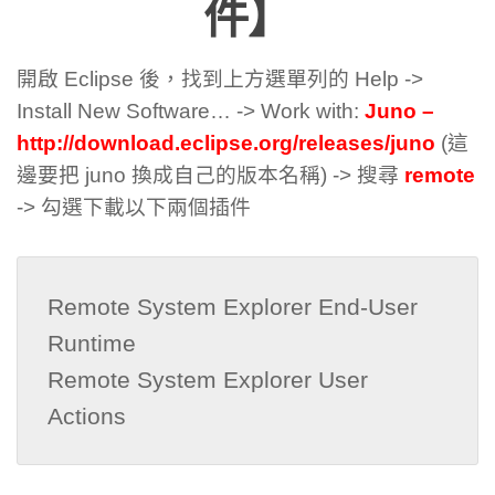
件】
開啟 Eclipse 後，找到上方選單列的 Help ->
Install New Software… -> Work with:
Juno –
http://download.eclipse.org/releases/juno
(這
邊要把 juno 換成自己的版本名稱) -> 搜尋
remote
-> 勾選下載以下兩個插件
Remote System Explorer End-User 
Runtime

Remote System Explorer User 
Actions