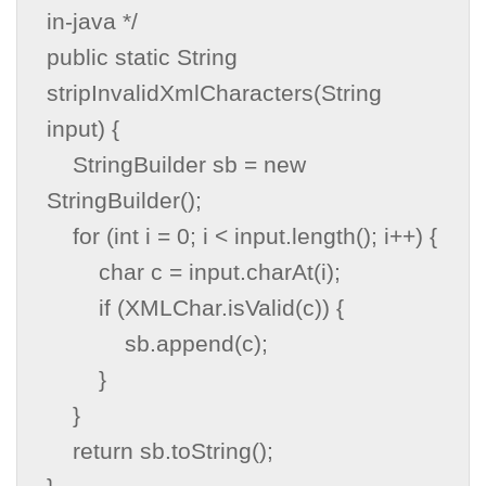
in-java */

public static String 
stripInvalidXmlCharacters(String 
input) {

    StringBuilder sb = new 
StringBuilder();

    for (int i = 0; i < input.length(); i++) {

        char c = input.charAt(i);

        if (XMLChar.isValid(c)) {

            sb.append(c);

        }

    }

    return sb.toString();
