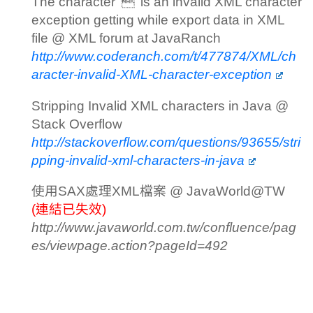
The character ‘’ is an invalid XML character
exception getting while export data in XML
file @ XML forum at JavaRanch
http://www.coderanch.com/t/477874/XML/ch
aracter-invalid-XML-character-exception
Stripping Invalid XML characters in Java @
Stack Overflow
http://stackoverflow.com/questions/93655/stri
pping-invalid-xml-characters-in-java
使用SAX處理XML檔案 @ JavaWorld@TW
(連結已失效)
http://www.javaworld.com.tw/confluence/pag
es/viewpage.action?pageId=492