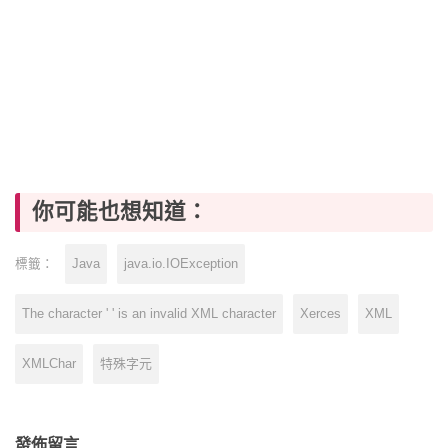
你可能也想知道：
Java
java.io.IOException
標籤：
The character ' ' is an invalid XML character
Xerces
XML
XMLChar
特殊字元
發佈留言