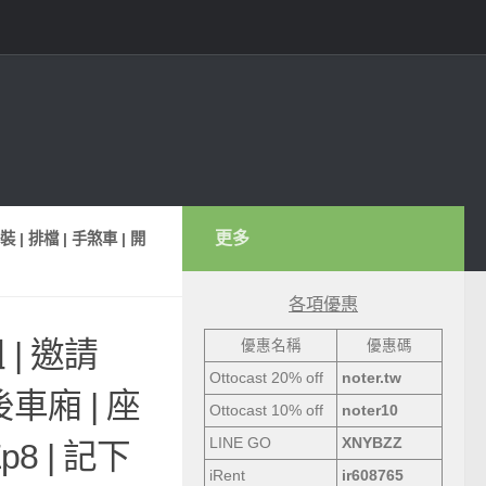
更多
 | 排檔 | 手煞車 | 開
各項優惠
 | 邀請
優惠名稱
優惠碼
Ottocast 20% off
noter.tw
後車廂 | 座
Ottocast 10% off
noter10
LINE GO
XNYBZZ
p8 | 記下
iRent
ir608765