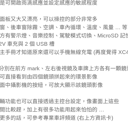
是可開啟雨滴感應並設定感應的敏感程度
面板又大又漂亮，可以操控的部分非常多
窗、後車窗除霧、空調、車內循環、溫度、風量 … 等
方有警示燈、音樂控制、駕駛模式切換、MicroSD 記
2V 車充與 2 個 USB 槽
主手冊才知道原來還可以手機無線充電 (再度覺得 XC40
0 分別在前方 mark、左右後視鏡及車牌上方各有一顆鏡
可直接看到由四個鏡頭拼起來的環景影像
面中攝影機的按紐，可放大顯示該鏡頭影像
輛功能也可以直接透過主控台設定，像畫面上這些
間比較趕，加上有很多功能用起來怕怕的 …
更多的話，可參考專業車評頻道 (右上方資訊卡)