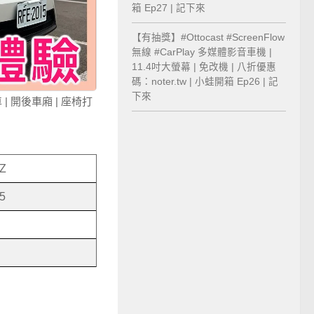
箱 Ep27 | 記下來
【有抽獎】#Ottocast #ScreenFlow
無線 #CarPlay 多媒體影音車機 |
11.4吋大螢幕 | 免改機 | 八折優惠
碼：noter.tw | 小蛙開箱 Ep26 | 記
下來
車 | 開後車廂 | 座椅打
Z
65
i