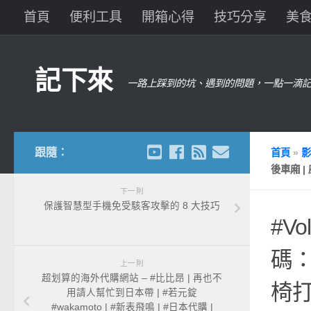
首頁
便利工具
開箱心得
技巧分享
美
記下來
一路上踩到的坑、遇到的問題，一點一滴記
跟隨：
首頁
»
影
後車廂 | 
下一則
保護智慧型手機免受駭客攻擊的 8 大技巧
#V
碼：k
上一則
超划算的海外代購網站 – #比比昂 | 再也不
椅打
用請人幫忙到日本帶 | #若元錠
#wakamoto | #新表飛鳴 | #日本代購 |