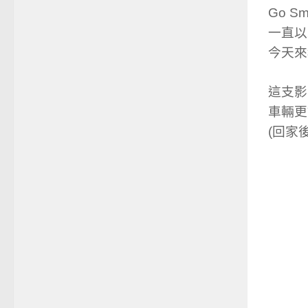
Go S
一直以
今天來
這支影
車輛更
(回家