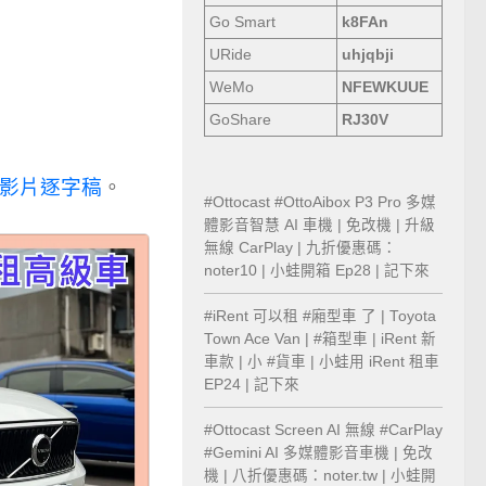
Go Smart
k8FAn
URide
uhjqbji
WeMo
NFEWKUUE
GoShare
RJ30V
影片逐字稿
。
#Ottocast #OttoAibox P3 Pro 多媒
體影音智慧 AI 車機 | 免改機 | 升級
無線 CarPlay | 九折優惠碼：
noter10 | 小蛙開箱 Ep28 | 記下來
#iRent 可以租 #廂型車 了 | Toyota
Town Ace Van | #箱型車 | iRent 新
車款 | 小 #貨車 | 小蛙用 iRent 租車
EP24 | 記下來
#Ottocast Screen AI 無線 #CarPlay
#Gemini AI 多媒體影音車機 | 免改
機 | 八折優惠碼：noter.tw | 小蛙開