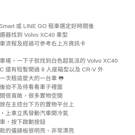
 Smart 或 LINE GO 租車選定好時間後
器找到 Volvo XC40 車型
車流程及經過可參考右上方資訊卡
車場，一下子就找到白色超氣派的 Volvo XC40
C 還有短暫開過 9 人座箱型以及 CR-V 外
一次租這麼大的一台車 🐸
後迫不及待看看車子裡面
間很寬敞，很多置物空間
放在主控台下方的置物平台上
，上車立馬發動汽車開冷氣
車，按下啟動按鈕
款的儀錶板很明亮、非常漂亮