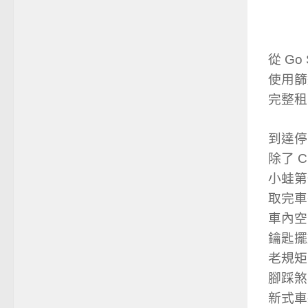
從 Go
使用篩選
完整租
到達停
除了 C
小蛙第
取完車
車內空
鑰匙擺
老規矩
腳踩煞
新式車