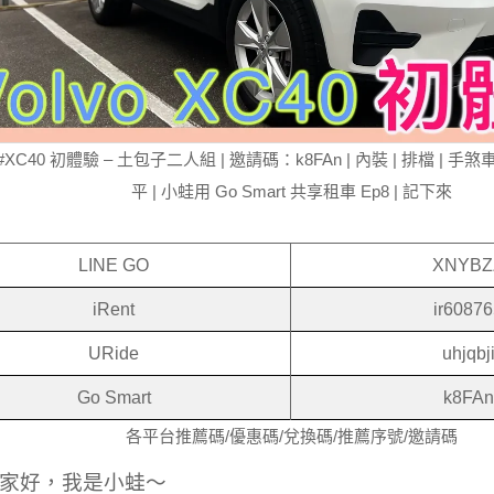
o #XC40 初體驗 – 土包子二人組 | 邀請碼：k8FAn | 內裝 | 排檔 | 手煞
平 | 小蛙用 Go Smart 共享租車 Ep8 | 記下來
LINE GO
XNYBZ
iRent
ir6087
URide
uhjqbj
Go Smart
k8FAn
各平台推薦碼/優惠碼/兌換碼/推薦序號/邀請碼
家好，我是小蛙～