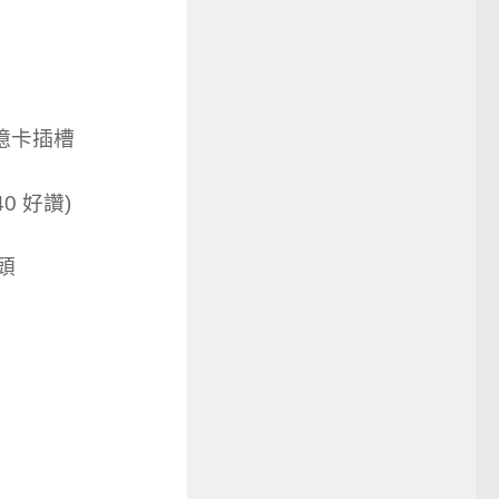
憶卡插槽
 好讚)
頭