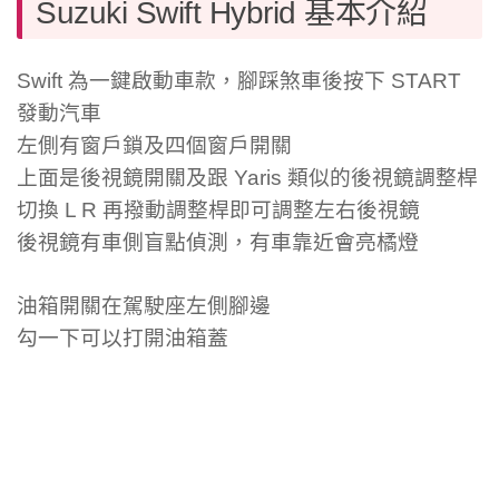
Suzuki Swift Hybrid 基本介紹
Swift 為一鍵啟動車款，腳踩煞車後按下 START
發動汽車
左側有窗戶鎖及四個窗戶開關
上面是後視鏡開關及跟 Yaris 類似的後視鏡調整桿
切換 L R 再撥動調整桿即可調整左右後視鏡
後視鏡有車側盲點偵測，有車靠近會亮橘燈
油箱開關在駕駛座左側腳邊
勾一下可以打開油箱蓋