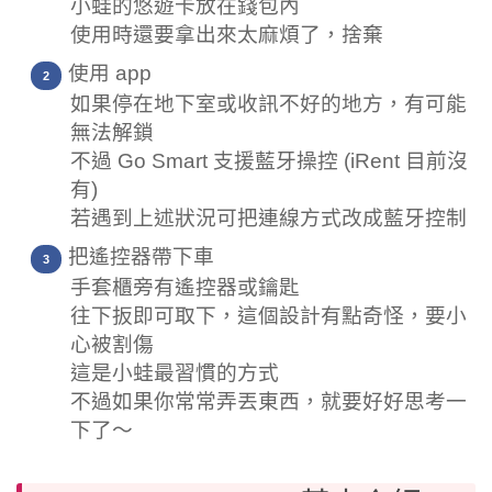
小蛙的悠遊卡放在錢包內
使用時還要拿出來太麻煩了，捨棄
使用 app
如果停在地下室或收訊不好的地方，有可能
無法解鎖
不過 Go Smart 支援藍牙操控 (iRent 目前沒
有)
若遇到上述狀況可把連線方式改成藍牙控制
把遙控器帶下車
手套櫃旁有遙控器或鑰匙
往下扳即可取下，這個設計有點奇怪，要小
心被割傷
這是小蛙最習慣的方式
不過如果你常常弄丟東西，就要好好思考一
下了～