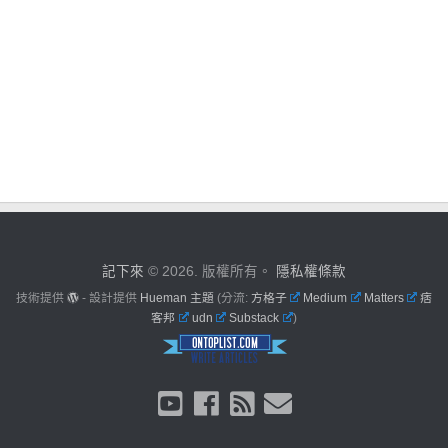
記下來
© 2026. 版權所有。
隱私權條款
技術提供
- 設計提供
Hueman 主題
(分流:
方格子
Medium
Matters
痞
客邦
udn
Substack
)