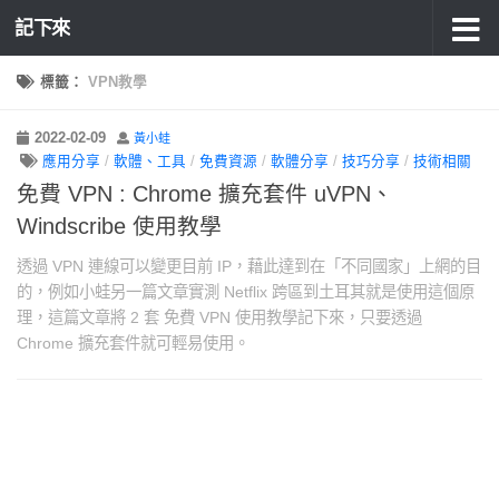
記下來
標籤：
VPN教學
2022-02-09
黃小蛙
應用分享
/
軟體、工具
/
免費資源
/
軟體分享
/
技巧分享
/
技術相關
免費 VPN : Chrome 擴充套件 uVPN、
Windscribe 使用教學
透過 VPN 連線可以變更目前 IP，藉此達到在「不同國家」上網的目
的，例如小蛙另一篇文章實測 Netflix 跨區到土耳其就是使用這個原
理，這篇文章將 2 套 免費 VPN 使用教學記下來，只要透過
Chrome 擴充套件就可輕易使用。