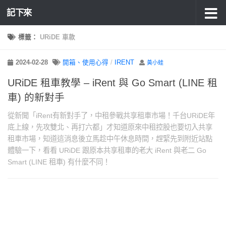
記下來
標籤：
URiDE 車款
2024-02-28
開箱、使用心得
/
IRENT
黃小蛙
URiDE 租車教學 – iRent 與 Go Smart (LINE 租
車) 的新對手
從新聞「iRent有新對手了，中租參戰共享租車市場！千台URiDE年
底上線，先攻雙北、再打六都」才知道原來中租控股也要切入共享
租車市場，知道這消息後立馬趁中午休息時間，趕緊先到附近站點
體驗一下，看看 URiDE 跟原本共享租車的老大 iRent 與老二 Go
Smart (LINE 租車) 有什麼不同！