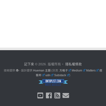
記下來
© 2026. 版權所有。
隱私權條款
技術提供
- 設計提供
Hueman 主題
(分流:
方格子
Medium
Matters
痞
客邦
udn
Substack
)