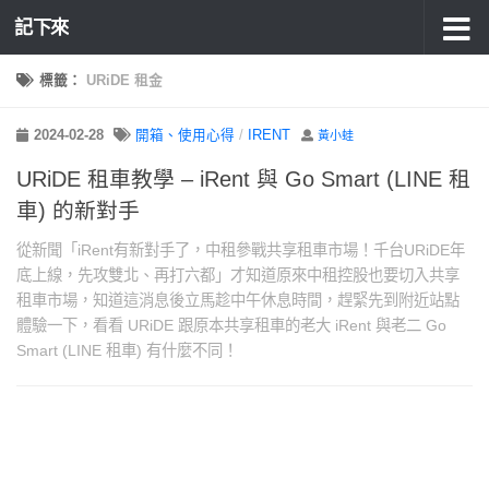
記下來
標籤：
URiDE 租金
2024-02-28
開箱、使用心得
/
IRENT
黃小蛙
URiDE 租車教學 – iRent 與 Go Smart (LINE 租
車) 的新對手
從新聞「iRent有新對手了，中租參戰共享租車市場！千台URiDE年
底上線，先攻雙北、再打六都」才知道原來中租控股也要切入共享
租車市場，知道這消息後立馬趁中午休息時間，趕緊先到附近站點
體驗一下，看看 URiDE 跟原本共享租車的老大 iRent 與老二 Go
Smart (LINE 租車) 有什麼不同！