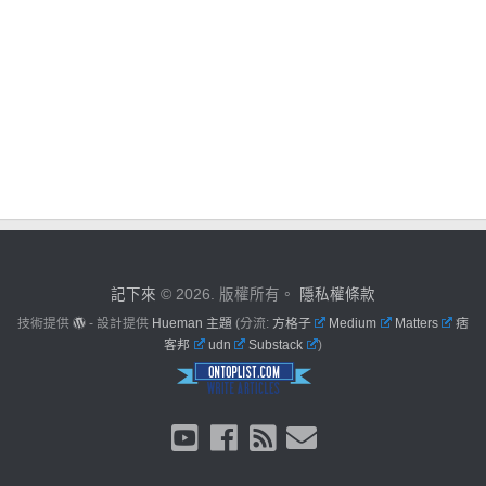
記下來
© 2026. 版權所有。
隱私權條款
技術提供
- 設計提供
Hueman 主題
(分流:
方格子
Medium
Matters
痞
客邦
udn
Substack
)