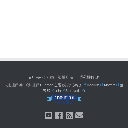
記下來
© 2026. 版權所有。
隱私權條款
技術提供
- 設計提供
Hueman 主題
(分流:
方格子
Medium
Matters
痞
客邦
udn
Substack
)