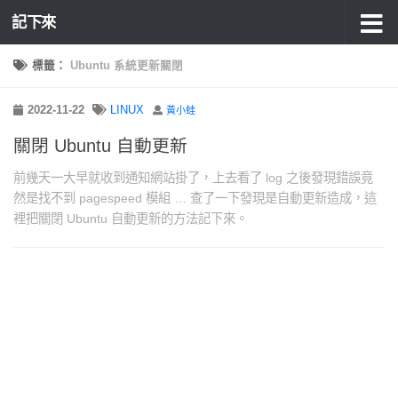
記下來
標籤：
Ubuntu 系統更新關閉
2022-11-22
LINUX
黃小蛙
關閉 Ubuntu 自動更新
前幾天一大早就收到通知網站掛了，上去看了 log 之後發現錯誤竟
然是找不到 pagespeed 模組 … 查了一下發現是自動更新造成，這
裡把關閉 Ubuntu 自動更新的方法記下來。