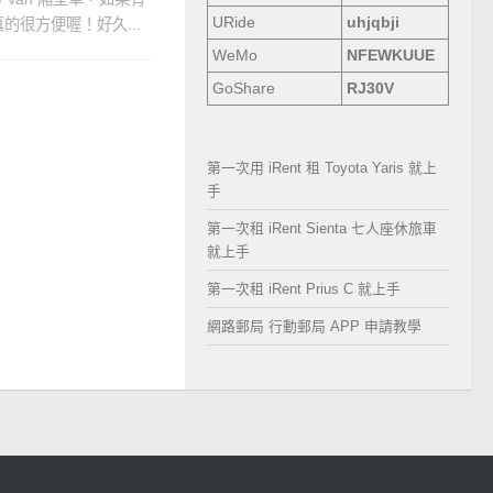
URide
uhjqbji
很方便喔！好久...
WeMo
NFEWKUUE
GoShare
RJ30V
第一次用 iRent 租 Toyota Yaris 就上
手
第一次租 iRent Sienta 七人座休旅車
就上手
第一次租 iRent Prius C 就上手
網路郵局 行動郵局 APP 申請教學