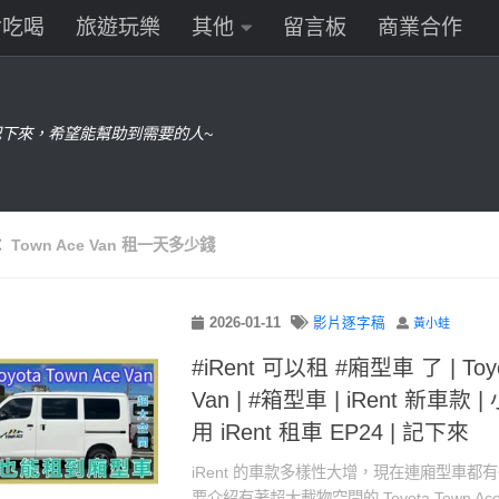
食吃喝
旅遊玩樂
其他
留言板
商業合作
下來，希望能幫助到需要的人~
：
Town Ace Van 租一天多少錢
2026-01-11
影片逐字稿
黃小蛙
#iRent 可以租 #廂型車 了 | Toyo
Van | #箱型車 | iRent 新車款 |
用 iRent 租車 EP24 | 記下來
iRent 的車款多樣性大增，現在連廂型車都
要介紹有著超大載物空間的 Toyota Town Ac