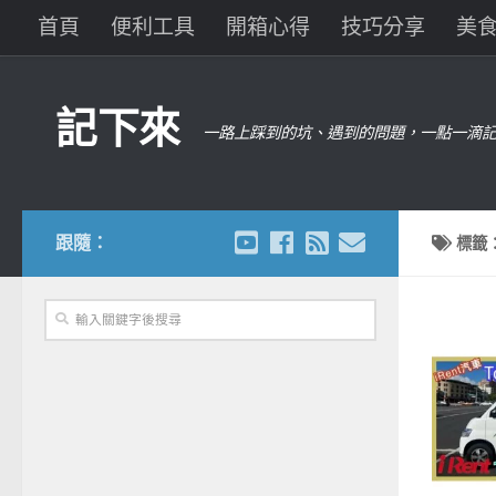
首頁
便利工具
開箱心得
技巧分享
美
記下來
一路上踩到的坑、遇到的問題，一點一滴記
跟隨：
標籤