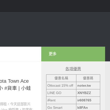
更多
各項優惠
優惠名稱
優惠碼
ta Town Ace
Ottocast 15% off
noter.tw
 小 #貨車 | 小蛙
LINE GO
XNYBZZ
iRent
ir608765
有得租，今天這部影片
Go Smart
k8FAn
e Van 廂型車，如果有