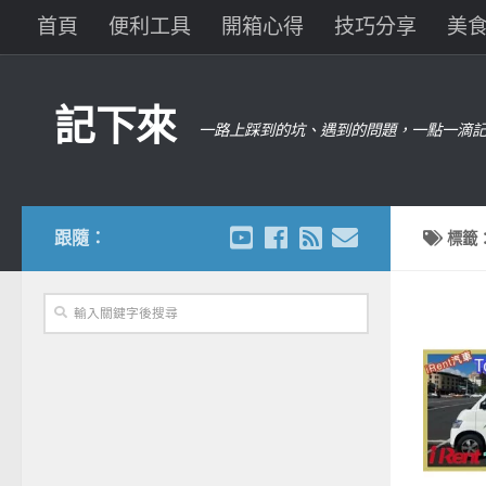
首頁
便利工具
開箱心得
技巧分享
美
記下來
一路上踩到的坑、遇到的問題，一點一滴記
跟隨：
標籤