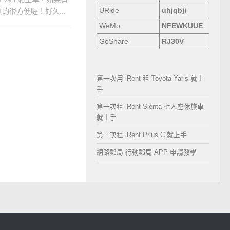
URide
uhjqbji
很方便喔！好久...
WeMo
NFEWKUUE
GoShare
RJ30V
第一次用 iRent 租 Toyota Yaris 就上
手
第一次租 iRent Sienta 七人座休旅車
就上手
第一次租 iRent Prius C 就上手
網路郵局 行動郵局 APP 申請教學