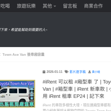
食吃喝
旅遊玩樂
其他
留言板
商業合作
下來，希望能幫助到需要的人~
：
Town Ace Van 後車廂容量
2026-01-11
影片逐字稿
黃小蛙
#iRent 可以租 #廂型車 了 | Toyo
Van | #箱型車 | iRent 新車款 |
用 iRent 租車 EP24 | 記下來
iRent 的車款多樣性大增，現在連廂型車都
要介紹有著超大載物空間的 Toyota Town Ac