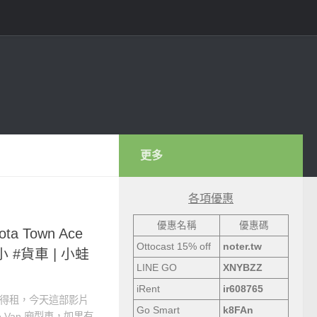
更多
各項優惠
優惠名稱
優惠碼
ta Town Ace
Ottocast 15% off
noter.tw
 小 #貨車 | 小蛙
LINE GO
XNYBZZ
iRent
ir608765
有得租，今天這部影片
Go Smart
k8FAn
e Van 廂型車，如果有