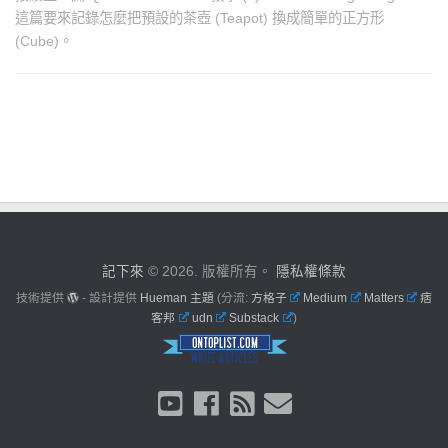
這篇要來記錄怎麼把預設的茶壺 (Teapot) 換成簡單的正方形
(Cube)。
記下來
© 2026. 版權所有。
隱私權條款
技術提供
- 設計提供
Hueman 主題
(分流:
方格子
Medium
Matters
痞
客邦
udn
Substack
)