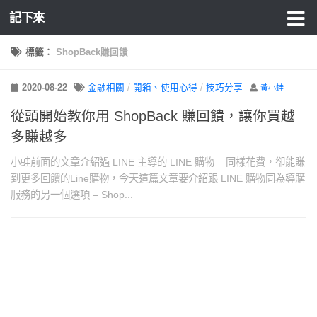
記下來
標籤：
ShopBack賺回饋
2020-08-22
金融相關
/
開箱、使用心得
/
技巧分享
黃小蛙
從頭開始教你用 ShopBack 賺回饋，讓你買越
多賺越多
小蛙前面的文章介紹過 LINE 主導的 LINE 購物 – 同樣花費，卻能賺
到更多回饋的Line購物，今天這篇文章要介紹跟 LINE 購物同為導購
服務的另一個選項 – Shop...