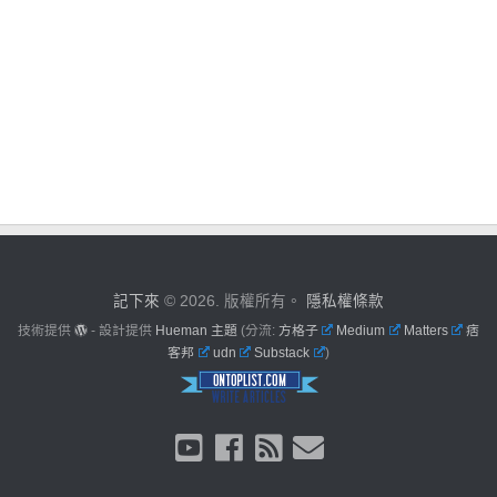
記下來
© 2026. 版權所有。
隱私權條款
技術提供
- 設計提供
Hueman 主題
(分流:
方格子
Medium
Matters
痞
客邦
udn
Substack
)