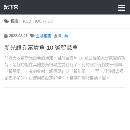
記下來
標籤：
ROD、IOC、FOK
2022-08-21
金融相關
黃小蛙
新光證券富貴角 10 號智慧單
前幾天收到新光證券的通知，目前富貴角 10 號已經加入智慧單的功
能，這個功能在其他券商很早之前就有了，有的跟新光證券一樣叫
「智慧單」，有的會叫「觸價單」或「智能單」… 等，部份概念都
是差不多的，讓使用者設定好條件，若條件觸發自動下單。