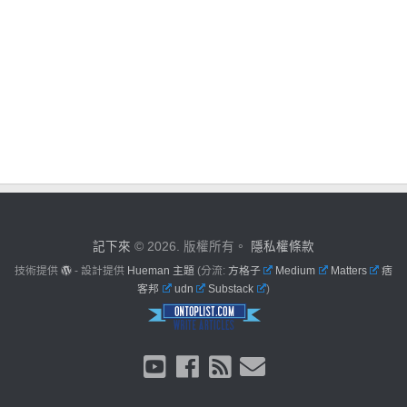
記下來
© 2026. 版權所有。
隱私權條款
技術提供
- 設計提供
Hueman 主題
(分流:
方格子
Medium
Matters
痞
客邦
udn
Substack
)