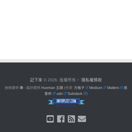
記下來
© 2026. 版權所有。
隱私權條款
技術提供
- 設計提供
Hueman 主題
(分流:
方格子
Medium
Matters
痞
客邦
udn
Substack
)