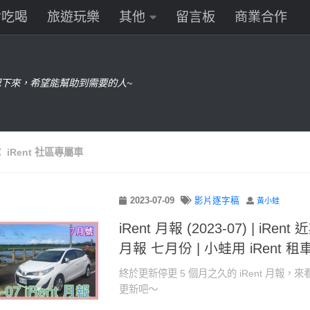
食吃喝
旅遊玩樂
其他
留言板
商業合作
下來，希望能幫助到需要的人~
：
iRent 社區專屬車
2023-07-09
影片逐字稿
黃小蛙
iRent 月報 (2023-07) | iRent 
月報 七月份 | 小蛙用 iRent 租車
終於更新停更 5 個月之久的 iRent 月報，來看
更新吧～