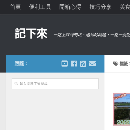
首頁
便利工具
開箱心得
技巧分享
美
記下來
一路上踩到的坑、遇到的問題，一點一滴記
跟隨：
標籤