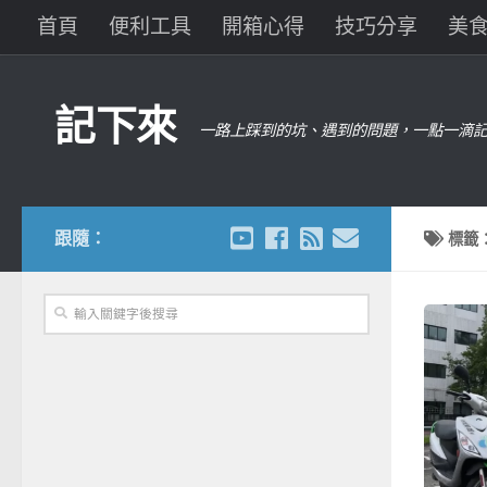
首頁
便利工具
開箱心得
技巧分享
美
記下來
一路上踩到的坑、遇到的問題，一點一滴記
跟隨：
標籤