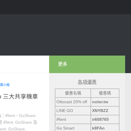
更多
各項優惠
黃小蛙
優惠名稱
優惠碼
WeMo 三大共享機車
Ottocast 20% off
noter.tw
LINE GO
XNYBZZ
ent、GoShare
iRent
ir608765
nt, GoShare 及
Go Smart
k8FAn
, GoShare,