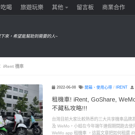
食吃喝
旅遊玩樂
其他
留言板
商業合作
下來，希望能幫助到需要的人~
：
iRent 機車
2022-06-08
開箱、使用心得
/
IRENT
租機車! iRent, GoShare, 
不藏私攻略!!!
台灣目前大家比較熟悉的三大共享機車品牌為：iR
及 WeMo，小蛙在今年端午連假期間跑去使用 iRe
WeMo app 租機車 ，這篇文章把如何租還 iRent