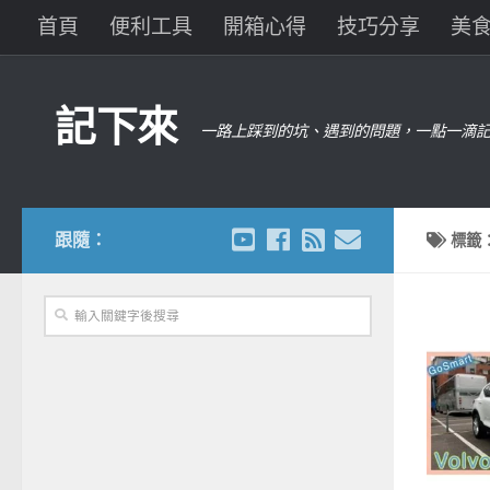
首頁
便利工具
開箱心得
技巧分享
美
記下來
一路上踩到的坑、遇到的問題，一點一滴記
跟隨：
標籤