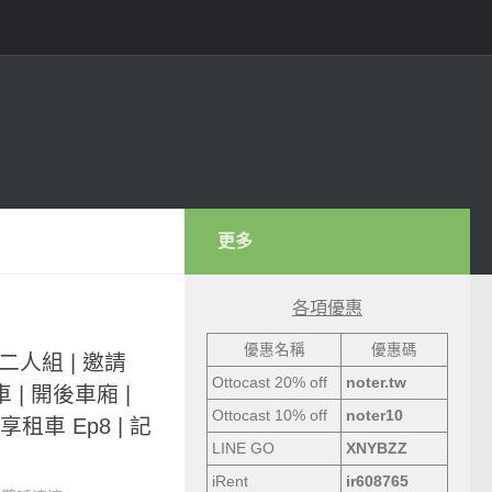
更多
各項優惠
優惠名稱
優惠碼
子二人組 | 邀請
Ottocast 20% off
noter.tw
車 | 開後車廂 |
Ottocast 10% off
noter10
享租車 Ep8 | 記
LINE GO
XNYBZZ
iRent
ir608765