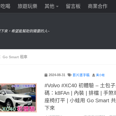
食吃喝
旅遊玩樂
其他
留言板
商業合作
下來，希望能幫助到需要的人~
：
Go Smart 租車
2024-08-31
影片逐字稿
黃小蛙
#Volvo #XC40 初體驗 – 土包
碼：k8FAn | 內裝 | 排檔 | 手煞
座椅打平 | 小蛙用 Go Smart 共
下來