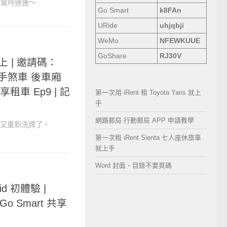
真是驚呼連連～
Go Smart
k8FAn
URide
uhjqbji
WeMo
NFEWKUUE
GoShare
RJ30V
愛上 | 邀請碼：
排檔 手煞車 後車廂
享租車 Ep9 | 記
第一次用 iRent 租 Toyota Yaris 就上
手
網路郵局 行動郵局 APP 申請教學
排行又重新洗牌了，
第一次租 iRent Sienta 七人座休旅車
就上手
Word 封面、目錄不要頁碼
rid 初體驗 |
 Go Smart 共享