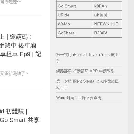
真是驚呼連連～
Go Smart
k8FAn
URide
uhjqbji
WeMo
NFEWKUUE
GoShare
RJ30V
愛上 | 邀請碼：
排檔 手煞車 後車廂
享租車 Ep9 | 記
第一次用 iRent 租 Toyota Yaris 就上
手
網路郵局 行動郵局 APP 申請教學
排行又重新洗牌了，
第一次租 iRent Sienta 七人座休旅車
就上手
Word 封面、目錄不要頁碼
rid 初體驗 |
 Go Smart 共享