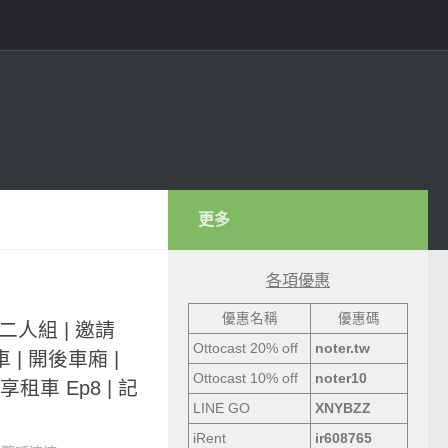
更多
各項優惠
優惠名稱
優惠碼
子二人組 | 邀請
Ottocast 20% off
noter.tw
車 | 開後車廂 |
Ottocast 10% off
noter10
享租車 Ep8 | 記
LINE GO
XNYBZZ
iRent
ir608765