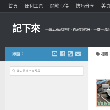
首頁
便利工具
開箱心得
技巧分享
美
記下來
一路上踩到的坑、遇到的問題，一點一滴記
跟隨：
標籤