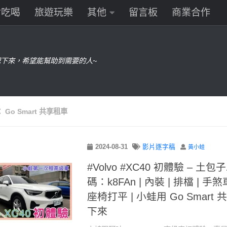
食吃喝
旅遊玩樂
其他
留言板
商業合作
下來，希望能幫助到需要的人~
：
Go Smart 共享租車
2024-08-31
影片逐字稿
黃小蛙
#Volvo #XC40 初體驗 – 土包
碼：k8FAn | 內裝 | 排檔 | 手煞
座椅打平 | 小蛙用 Go Smart 共
下來