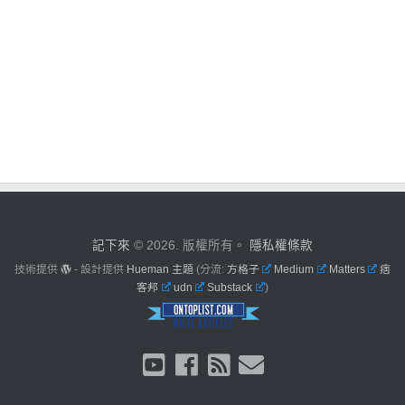
記下來
© 2026. 版權所有。
隱私權條款
技術提供
- 設計提供
Hueman 主題
(分流:
方格子
Medium
Matters
痞
客邦
udn
Substack
)