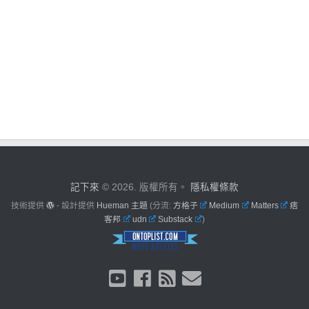
記下來
© 2026. 版權所有。
隱私權條款
技術提供
- 設計提供
Hueman 主題
(分流:
方格子
Medium
Matters
痞
客邦
udn
Substack
)